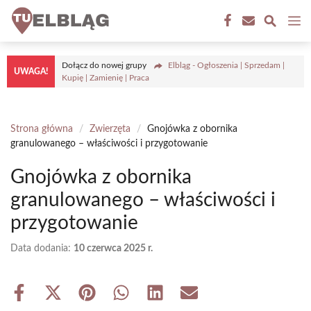
Przejdź
M
do
treści
Dołącz do nowej grupy
Elbląg - Ogłoszenia | Sprzedam |
UWAGA!
Kupię | Zamienię | Praca
Strona główna
/
Zwierzęta
/
Gnojówka z obornika
granulowanego – właściwości i przygotowanie
Gnojówka z obornika
granulowanego – właściwości i
przygotowanie
Data dodania:
10 czerwca 2025 r.
Share
Share
Share
Share
Share
Share
on
on
on
on
on
on