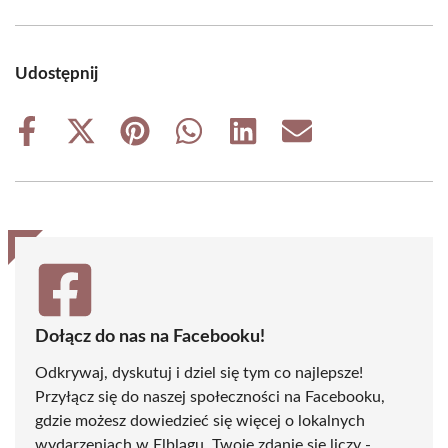
Udostępnij
Share
Share
Share
Share
Share
Share
on
on
on
on
on
on
Facebook
X
Pinterest
WhatsApp
LinkedIn
Email
(Twitter)
Dołącz do nas na Facebooku!
Odkrywaj, dyskutuj i dziel się tym co najlepsze!
Przyłącz się do naszej społeczności na Facebooku,
gdzie możesz dowiedzieć się więcej o lokalnych
wydarzeniach w Elblągu. Twoje zdanie się liczy -