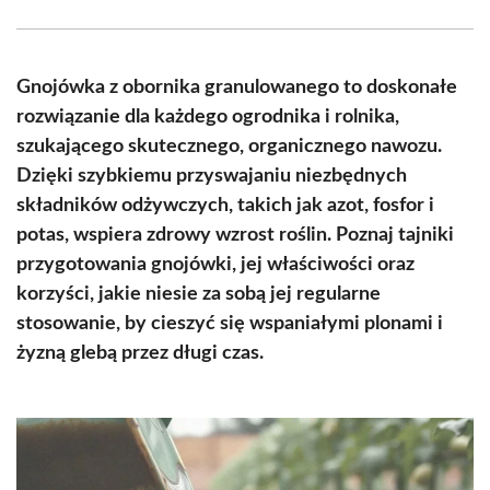
Facebook
X
Pinterest
WhatsApp
LinkedIn
Email
(Twitter)
Gnojówka z obornika granulowanego to doskonałe
rozwiązanie dla każdego ogrodnika i rolnika,
szukającego skutecznego, organicznego nawozu.
Dzięki szybkiemu przyswajaniu niezbędnych
składników odżywczych, takich jak azot, fosfor i
potas, wspiera zdrowy wzrost roślin. Poznaj tajniki
przygotowania gnojówki, jej właściwości oraz
korzyści, jakie niesie za sobą jej regularne
stosowanie, by cieszyć się wspaniałymi plonami i
żyzną glebą przez długi czas.