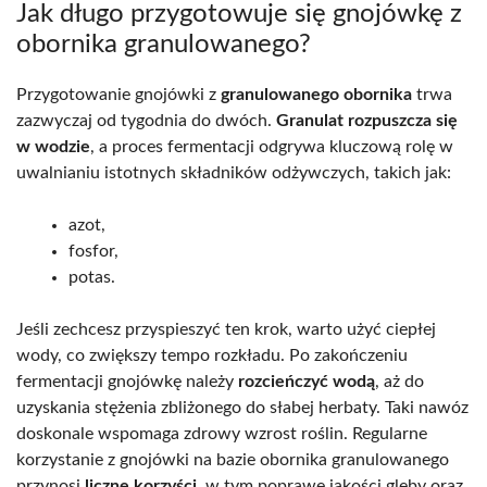
Jak długo przygotowuje się gnojówkę z
obornika granulowanego?
Przygotowanie gnojówki z
granulowanego obornika
trwa
zazwyczaj od tygodnia do dwóch.
Granulat rozpuszcza się
w wodzie
, a proces fermentacji odgrywa kluczową rolę w
uwalnianiu istotnych składników odżywczych, takich jak:
azot,
fosfor,
potas.
Jeśli zechcesz przyspieszyć ten krok, warto użyć ciepłej
wody, co zwiększy tempo rozkładu. Po zakończeniu
fermentacji gnojówkę należy
rozcieńczyć wodą
, aż do
uzyskania stężenia zbliżonego do słabej herbaty. Taki nawóz
doskonale wspomaga zdrowy wzrost roślin. Regularne
korzystanie z gnojówki na bazie obornika granulowanego
przynosi
liczne korzyści
, w tym poprawę jakości gleby oraz