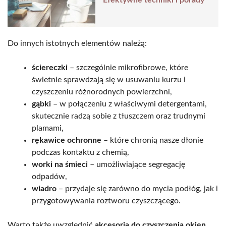
Do innych istotnych elementów należą:
ściereczki
– szczególnie mikrofibrowe, które
świetnie sprawdzają się w usuwaniu kurzu i
czyszczeniu różnorodnych powierzchni,
gąbki
– w połączeniu z właściwymi detergentami,
skutecznie radzą sobie z tłuszczem oraz trudnymi
plamami,
rękawice ochronne
– które chronią nasze dłonie
podczas kontaktu z chemią,
worki na śmieci
– umożliwiające segregację
odpadów,
wiadro
– przydaje się zarówno do mycia podłóg, jak i
przygotowywania roztworu czyszczącego.
Warto także uwzględnić
akcesoria do czyszczenia okien
,