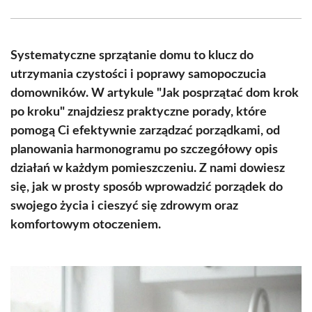
Facebook
X
Pinterest
WhatsApp
LinkedIn
Email
(Twitter)
Systematyczne sprzątanie domu to klucz do
utrzymania czystości i poprawy samopoczucia
domowników. W artykule "Jak posprzątać dom krok
po kroku" znajdziesz praktyczne porady, które
pomogą Ci efektywnie zarządzać porządkami, od
planowania harmonogramu po szczegółowy opis
działań w każdym pomieszczeniu. Z nami dowiesz
się, jak w prosty sposób wprowadzić porządek do
swojego życia i cieszyć się zdrowym oraz
komfortowym otoczeniem.