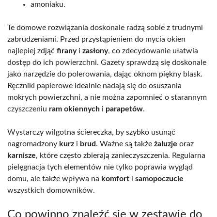
amoniaku.
Te domowe rozwiązania doskonale radzą sobie z trudnymi
zabrudzeniami. Przed przystąpieniem do mycia okien
najlepiej zdjąć
firany
i
zasłony
, co zdecydowanie ułatwia
dostęp do ich powierzchni. Gazety sprawdzą się doskonale
jako narzędzie do polerowania, dając oknom piękny blask.
Ręczniki papierowe idealnie nadają się do osuszania
mokrych powierzchni, a nie można zapomnieć o starannym
czyszczeniu
ram okiennych
i
parapetów
.
Wystarczy wilgotna ściereczka, by szybko usunąć
nagromadzony
kurz
i
brud
. Ważne są także
żaluzje
oraz
karnisze
, które często zbierają zanieczyszczenia. Regularna
pielęgnacja tych elementów nie tylko poprawia wygląd
domu, ale także wpływa na
komfort
i
samopoczucie
wszystkich domowników.
Co powinno znaleźć się w zestawie do