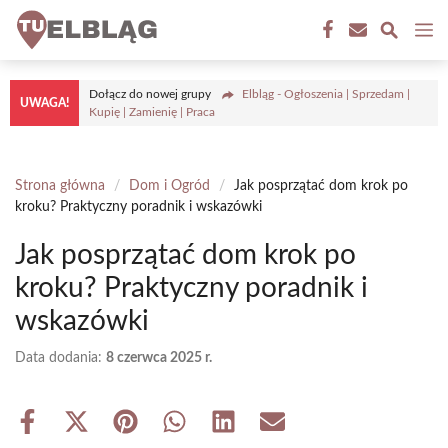
Przejdź
M
do
treści
Dołącz do nowej grupy
Elbląg - Ogłoszenia | Sprzedam |
UWAGA!
Kupię | Zamienię | Praca
Strona główna
/
Dom i Ogród
/
Jak posprzątać dom krok po
kroku? Praktyczny poradnik i wskazówki
Jak posprzątać dom krok po
kroku? Praktyczny poradnik i
wskazówki
Data dodania:
8 czerwca 2025 r.
Share
Share
Share
Share
Share
Share
on
on
on
on
on
on