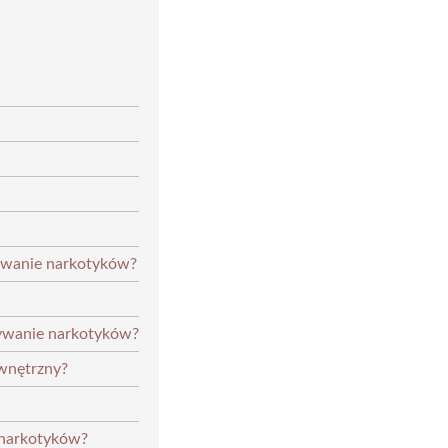
żywanie narkotyków?
ywanie narkotyków?
ewnętrzny?
 narkotyków?