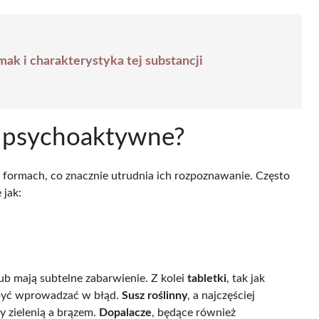
ak i charakterystyka tej substancji
e psychoaktywne?
formach, co znacznie utrudnia ich rozpoznawanie. Często
e jak:
ub mają subtelne zabarwienie. Z kolei
tabletki
, tak jak
e być wprowadzać w błąd.
Susz roślinny
, a najczęściej
zy zielenią a brązem.
Dopalacze
, będące również