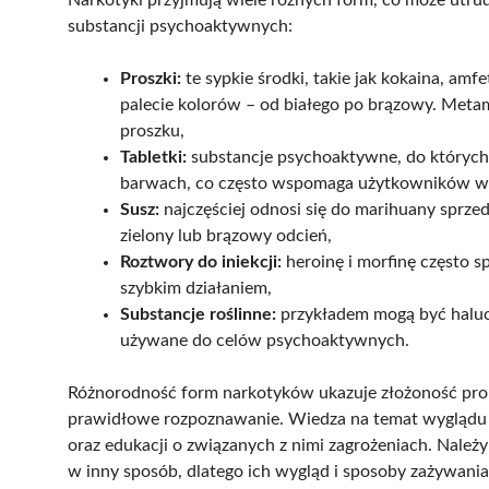
substancji psychoaktywnych:
Proszki:
te sypkie środki, takie jak kokaina, a
palecie kolorów – od białego po brązowy. Metam
proszku,
Tabletki:
substancje psychoaktywne, do których 
barwach, co często wspomaga użytkowników w ic
Susz:
najczęściej odnosi się do marihuany sprze
zielony lub brązowy odcień,
Roztwory do iniekcji:
heroinę i morfinę często s
szybkim działaniem,
Substancje roślinne:
przykładem mogą być haluc
używane do celów psychoaktywnych.
Różnorodność form narkotyków ukazuje złożoność probl
prawidłowe rozpoznawanie. Wiedza na temat wyglądu t
oraz edukacji o związanych z nimi zagrożeniach. Należy
w inny sposób, dlatego ich wygląd i sposoby zażywani