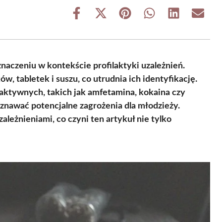
Share
Share
Share
Share
Share
Share
on
on
on
on
on
on
Facebook
X
Pinterest
WhatsApp
LinkedIn
Email
(Twitter)
znaczeniu w kontekście profilaktyki uzależnień.
, tabletek i suszu, co utrudnia ich identyfikację.
aktywnych, takich jak amfetamina, kokaina czy
znawać potencjalne zagrożenia dla młodzieży.
ależnieniami, co czyni ten artykuł nie tylko