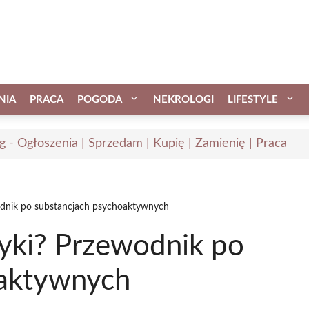
NIA
PRACA
POGODA
NEKROLOGI
LIFESTYLE
ąg - Ogłoszenia | Sprzedam | Kupię | Zamienię | Praca
odnik po substancjach psychoaktywnych
tyki? Przewodnik po
oaktywnych