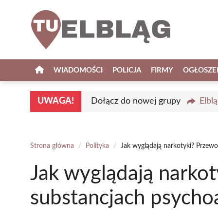
Przejdź
do
treści
WIADOMOŚCI
POLICJA
FIRMY
OGŁOSZE
UWAGA!
Dołącz do nowej grupy
Elbl
Strona główna
/
Polityka
/
Jak wyglądają narkotyki? Przew
Jak wyglądają narko
substancjach psych