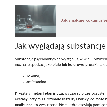
Jak smakuje kokaina? Sm
Jak wyglądają substancj
Substancje psychoaktywne występują w wielu różnych 
można je spotkać jako
białe lub kolorowe proszki
, taki
kokaina,
amfetamina.
Kryształy
metamfetaminy
zazwyczaj są przezroczyste l
ecstasy
, przyjmują rozmaite kształty i barwy, co moż
marihuana
, to wysuszone liście, które oscylują pomięd