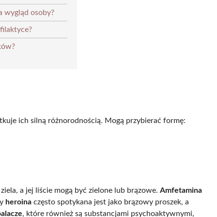
a wygląd osoby?
ilaktyce?
yków?
kuje ich silną różnorodnością. Mogą przybierać formę:
ela, a jej liście mogą być zielone lub brązowe.
Amfetamina
dy
heroina
często spotykana jest jako brązowy proszek, a
alacze
, które również są substancjami psychoaktywnymi,