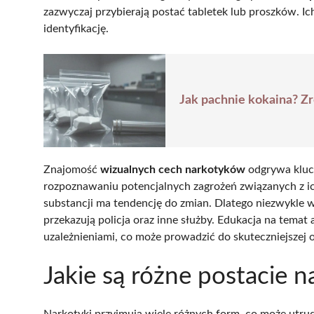
zazwyczaj przybierają postać tabletek lub proszków. 
identyfikację.
Jak pachnie kokaina? Zr
Znajomość
wizualnych cech narkotyków
odgrywa kluc
rozpoznawaniu potencjalnych zagrożeń związanych z i
substancji ma tendencję do zmian. Dlatego niezwykle wa
przekazują policja oraz inne służby. Edukacja na temat
uzależnieniami, co może prowadzić do skuteczniejszej 
Jakie są różne postacie 
Narkotyki przyjmują wiele różnych form, co może utrud