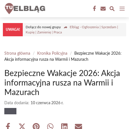
Przejdź
M
do
treści
Dołącz do nowej grupy
Elbląg - Ogłoszenia | Sprzedam |
UWAGA!
Kupię | Zamienię | Praca
Strona główna
/
Kronika Policyjna
/
Bezpieczne Wakacje 2026:
Akcja informacyjna rusza na Warmii i Mazurach
Bezpieczne Wakacje 2026: Akcja
informacyjna rusza na Warmii i
Mazurach
Data dodania:
10 czerwca 2026 r.
Share
Share
Share
Share
Share
Share