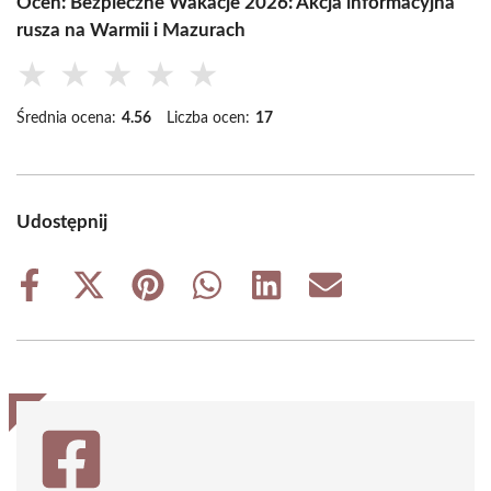
Oceń: Bezpieczne Wakacje 2026: Akcja informacyjna
rusza na Warmii i Mazurach
★
★
★
★
★
Średnia ocena:
4.56
Liczba ocen:
17
Udostępnij
Share
Share
Share
Share
Share
Share
on
on
on
on
on
on
Facebook
X
Pinterest
WhatsApp
LinkedIn
Email
(Twitter)