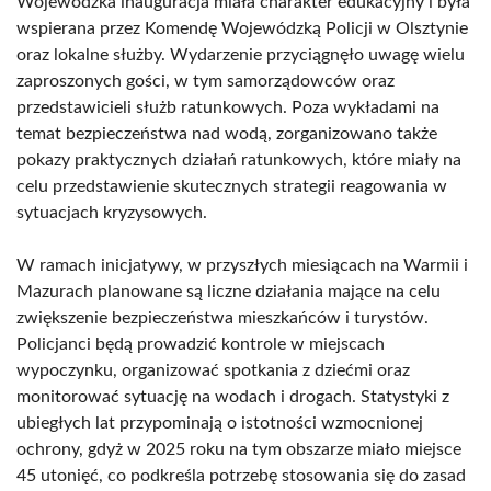
Wojewódzka inauguracja miała charakter edukacyjny i była
wspierana przez Komendę Wojewódzką Policji w Olsztynie
oraz lokalne służby. Wydarzenie przyciągnęło uwagę wielu
zaproszonych gości, w tym samorządowców oraz
przedstawicieli służb ratunkowych. Poza wykładami na
temat bezpieczeństwa nad wodą, zorganizowano także
pokazy praktycznych działań ratunkowych, które miały na
celu przedstawienie skutecznych strategii reagowania w
sytuacjach kryzysowych.
W ramach inicjatywy, w przyszłych miesiącach na Warmii i
Mazurach planowane są liczne działania mające na celu
zwiększenie bezpieczeństwa mieszkańców i turystów.
Policjanci będą prowadzić kontrole w miejscach
wypoczynku, organizować spotkania z dziećmi oraz
monitorować sytuację na wodach i drogach. Statystyki z
ubiegłych lat przypominają o istotności wzmocnionej
ochrony, gdyż w 2025 roku na tym obszarze miało miejsce
45 utonięć, co podkreśla potrzebę stosowania się do zasad