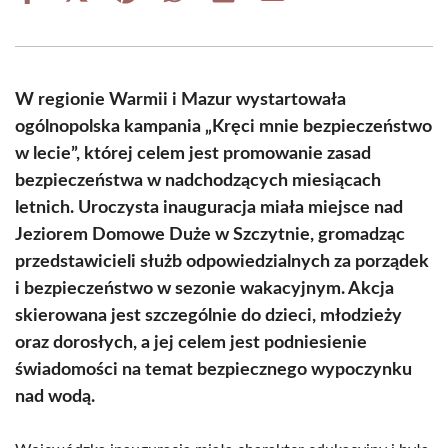
on
on
on
on
on
on
Facebook
X
Pinterest
WhatsApp
LinkedIn
Email
(Twitter)
W regionie Warmii i Mazur wystartowała
ogólnopolska kampania „Kręci mnie bezpieczeństwo
w lecie”, której celem jest promowanie zasad
bezpieczeństwa w nadchodzących miesiącach
letnich. Uroczysta inauguracja miała miejsce nad
Jeziorem Domowe Duże w Szczytnie, gromadząc
przedstawicieli służb odpowiedzialnych za porządek
i bezpieczeństwo w sezonie wakacyjnym. Akcja
skierowana jest szczególnie do dzieci, młodzieży
oraz dorosłych, a jej celem jest podniesienie
świadomości na temat bezpiecznego wypoczynku
nad wodą.