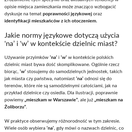
opisie miejsca zamieszkania może znacząco wzbogacić
dyskusje na temat
poprawności językowej
oraz
identyfikacji mieszkańców z ich otoczeniem
.
Jakie normy językowe dotyczą użycia
'na’ i 'w’ w kontekście dzielnic miast?
Używanie przyimków
’na’
i
’w’
w kontekście polskich
dzielnic miast bywa dość skomplikowane. Ogólnie rzecz
biorąc,
’w’
stosujemy do samodzielnych jednostek, takich
jak miasta czy państwa, natomiast
’na’
odnosi się do
terenów, które nie są samodzielnymi całościami, jak na
przykład dzielnice czy osiedla. Dla ilustracji, poprawnie
powiemy
„mieszkam w Warszawie”
, ale już
„mieszkam na
Żoliborzu”
.
W praktyce obserwujemy różnorodność w tym zakresie.
Wiele osób wybiera
’na’
, gdy mówi o nazwach dzielnic, co