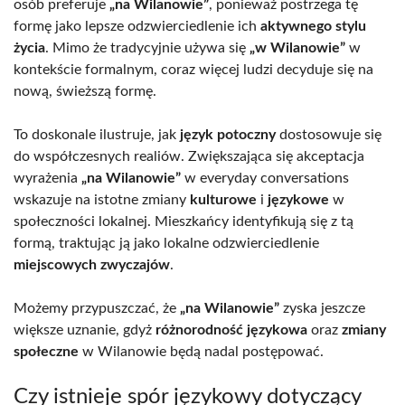
osób preferuje
„na Wilanowie”
, ponieważ postrzega tę
formę jako lepsze odzwierciedlenie ich
aktywnego stylu
życia
. Mimo że tradycyjnie używa się
„w Wilanowie”
w
kontekście formalnym, coraz więcej ludzi decyduje się na
nową, świeższą formę.
To doskonale ilustruje, jak
język potoczny
dostosowuje się
do współczesnych realiów. Zwiększająca się akceptacja
wyrażenia
„na Wilanowie”
w everyday conversations
wskazuje na istotne zmiany
kulturowe
i
językowe
w
społeczności lokalnej. Mieszkańcy identyfikują się z tą
formą, traktując ją jako lokalne odzwierciedlenie
miejscowych zwyczajów
.
Możemy przypuszczać, że
„na Wilanowie”
zyska jeszcze
większe uznanie, gdyż
różnorodność językowa
oraz
zmiany
społeczne
w Wilanowie będą nadal postępować.
Czy istnieje spór językowy dotyczący