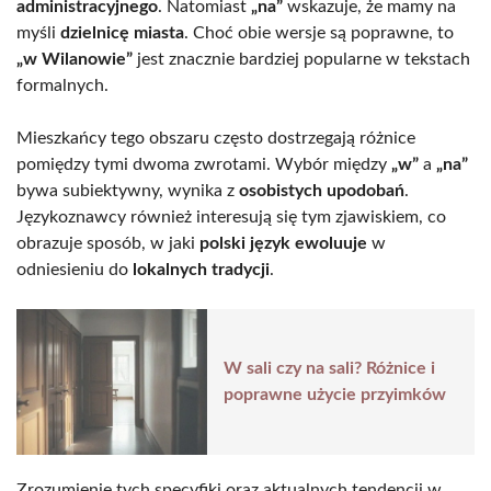
administracyjnego
. Natomiast
„na”
wskazuje, że mamy na
myśli
dzielnicę miasta
. Choć obie wersje są poprawne, to
„w Wilanowie”
jest znacznie bardziej popularne w tekstach
formalnych.
Mieszkańcy tego obszaru często dostrzegają różnice
pomiędzy tymi dwoma zwrotami. Wybór między
„w”
a
„na”
bywa subiektywny, wynika z
osobistych upodobań
.
Językoznawcy również interesują się tym zjawiskiem, co
obrazuje sposób, w jaki
polski język ewoluuje
w
odniesieniu do
lokalnych tradycji
.
W sali czy na sali? Różnice i
poprawne użycie przyimków
Zrozumienie tych specyfiki oraz aktualnych tendencji w