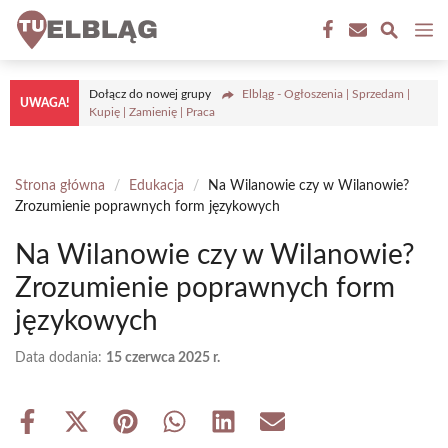
Przejdź
M
do
treści
Dołącz do nowej grupy
Elbląg - Ogłoszenia | Sprzedam |
UWAGA!
Kupię | Zamienię | Praca
Strona główna
/
Edukacja
/
Na Wilanowie czy w Wilanowie?
Zrozumienie poprawnych form językowych
Na Wilanowie czy w Wilanowie?
Zrozumienie poprawnych form
językowych
Data dodania:
15 czerwca 2025 r.
Share
Share
Share
Share
Share
Share
on
on
on
on
on
on