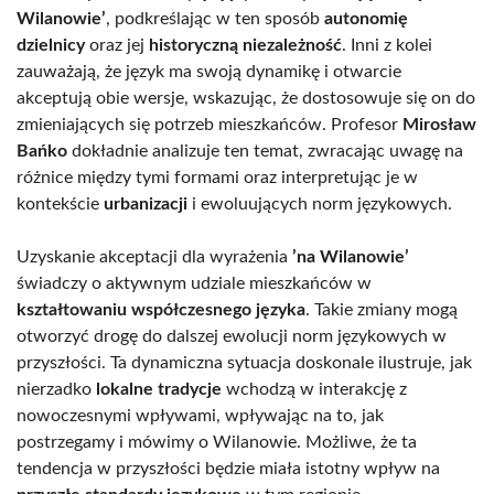
Wilanowie’
, podkreślając w ten sposób
autonomię
dzielnicy
oraz jej
historyczną niezależność
. Inni z kolei
zauważają, że język ma swoją dynamikę i otwarcie
akceptują obie wersje, wskazując, że dostosowuje się on do
zmieniających się potrzeb mieszkańców. Profesor
Mirosław
Bańko
dokładnie analizuje ten temat, zwracając uwagę na
różnice między tymi formami oraz interpretując je w
kontekście
urbanizacji
i ewoluujących norm językowych.
Uzyskanie akceptacji dla wyrażenia
’na Wilanowie’
świadczy o aktywnym udziale mieszkańców w
kształtowaniu współczesnego języka
. Takie zmiany mogą
otworzyć drogę do dalszej ewolucji norm językowych w
przyszłości. Ta dynamiczna sytuacja doskonale ilustruje, jak
nierzadko
lokalne tradycje
wchodzą w interakcję z
nowoczesnymi wpływami, wpływając na to, jak
postrzegamy i mówimy o Wilanowie. Możliwe, że ta
tendencja w przyszłości będzie miała istotny wpływ na