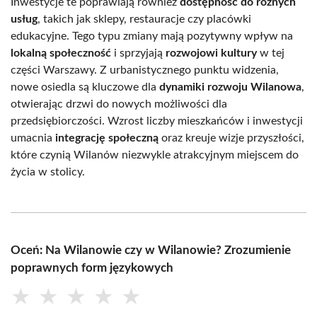
Inwestycje te poprawiają również
dostępność do różnych
usług
, takich jak sklepy, restauracje czy placówki
edukacyjne. Tego typu zmiany mają pozytywny wpływ na
lokalną społeczność
i sprzyjają
rozwojowi kultury
w tej
części Warszawy. Z urbanistycznego punktu widzenia,
nowe osiedla są kluczowe dla
dynamiki rozwoju Wilanowa
,
otwierając drzwi do nowych możliwości dla
przedsiębiorczości. Wzrost liczby mieszkańców i inwestycji
umacnia
integrację społeczną
oraz kreuje wizje przyszłości,
które czynią Wilanów niezwykle atrakcyjnym miejscem do
życia w stolicy.
Oceń: Na Wilanowie czy w Wilanowie? Zrozumienie
poprawnych form językowych
★
★
★
★
★