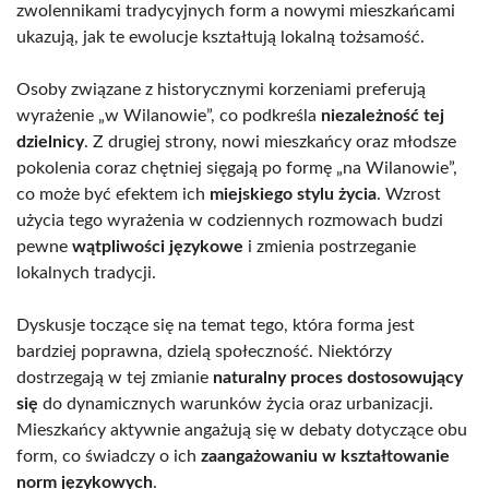
zwolennikami tradycyjnych form a nowymi mieszkańcami
ukazują, jak te ewolucje kształtują lokalną tożsamość.
Osoby związane z historycznymi korzeniami preferują
wyrażenie „w Wilanowie”, co podkreśla
niezależność tej
dzielnicy
. Z drugiej strony, nowi mieszkańcy oraz młodsze
pokolenia coraz chętniej sięgają po formę „na Wilanowie”,
co może być efektem ich
miejskiego stylu życia
. Wzrost
użycia tego wyrażenia w codziennych rozmowach budzi
pewne
wątpliwości językowe
i zmienia postrzeganie
lokalnych tradycji.
Dyskusje toczące się na temat tego, która forma jest
bardziej poprawna, dzielą społeczność. Niektórzy
dostrzegają w tej zmianie
naturalny proces dostosowujący
się
do dynamicznych warunków życia oraz urbanizacji.
Mieszkańcy aktywnie angażują się w debaty dotyczące obu
form, co świadczy o ich
zaangażowaniu w kształtowanie
norm językowych
.