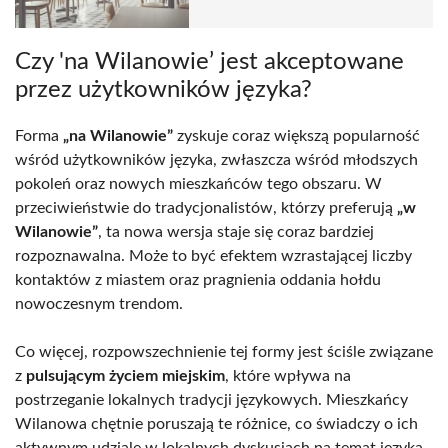
Czy 'na Wilanowie’ jest akceptowane
przez użytkowników języka?
Forma
„na Wilanowie”
zyskuje coraz większą popularność
wśród użytkowników języka, zwłaszcza wśród młodszych
pokoleń oraz nowych mieszkańców tego obszaru. W
przeciwieństwie do tradycjonalistów, którzy preferują
„w
Wilanowie”
, ta nowa wersja staje się coraz bardziej
rozpoznawalna. Może to być efektem wzrastającej liczby
kontaktów z miastem oraz pragnienia oddania hołdu
nowoczesnym trendom.
Co więcej, rozpowszechnienie tej formy jest ściśle związane
z
pulsującym życiem miejskim
, które wpływa na
postrzeganie lokalnych tradycji językowych. Mieszkańcy
Wilanowa chętnie poruszają te różnice, co świadczy o ich
aktywnym udziale w lokalnych dyskusjach na temat języka.