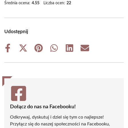
Średnia ocena:
4.55
Liczba ocen:
22
Udostępnij
Share
Share
Share
Share
Share
Share
on
on
on
on
on
on
Facebook
X
Pinterest
WhatsApp
LinkedIn
Email
(Twitter)
Dołącz do nas na Facebooku!
Odkrywaj, dyskutuj i dziel się tym co najlepsze!
Przyłącz się do naszej społeczności na Facebooku,