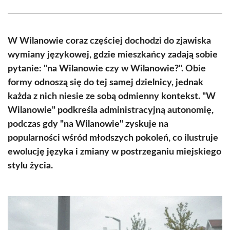
Facebook
X
Pinterest
WhatsApp
LinkedIn
Email
(Twitter)
W Wilanowie coraz częściej dochodzi do zjawiska
wymiany językowej, gdzie mieszkańcy zadają sobie
pytanie: "na Wilanowie czy w Wilanowie?". Obie
formy odnoszą się do tej samej dzielnicy, jednak
każda z nich niesie ze sobą odmienny kontekst. "W
Wilanowie" podkreśla administracyjną autonomię,
podczas gdy "na Wilanowie" zyskuje na
popularności wśród młodszych pokoleń, co ilustruje
ewolucję języka i zmiany w postrzeganiu miejskiego
stylu życia.