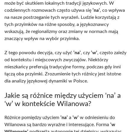
może być skutkiem lokalnych tradycji językowych. W
codziennych rozmowach często używa się
’na’
, co wpływa
na nasze postrzeganie tych wyrażeń. Ludzie korzystają z
tych przyimków na różne sposoby, a językoznawcy
wskazują, że regionalizmy oraz zmiany w normach mają
znaczący wpływ na wybór przyimka.
Z tego powodu decyzja, czy użyć
’na’
, czy
’w’
, często zależy
od kontekstu i miejscowych zwyczajów. Niektórzy
mieszkańcy preferują tradycyjne formy, podczas gdy inni
łączą oba przyimki. Zrozumienie tych różnicy jest istotne
dla analizy językowej dynamiki w Polsce.
Jakie są różnice między użyciem 'na’ a
'w’ w kontekście Wilanowa?
Różnice pomiędzy użyciem
’na’
a
’w’
w odniesieniu do
Wilanowa są bardzo wyraźne i interesujące. Forma
’w
Wilanowie’
podkreśla autonomię tej dzielnicy, wskazując