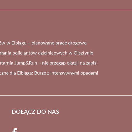
rów w Elblągu – planowane prace drogowe
ania policjantów dzielnicowych w Olsztynie
ntarnia Jump&Run – nie przegap okazji na zapis!
czne dla Elbląga: Burze z intensywnymi opadami
DOŁĄCZ DO NAS