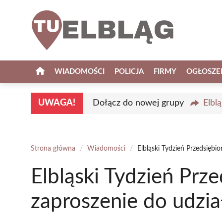
Przejdź
do
treści
WIADOMOŚCI
POLICJA
FIRMY
OGŁOSZE
UWAGA!
Dołącz do nowej grupy
Elbl
Strona główna
/
Wiadomości
/
Elbląski Tydzień Przedsiębi
Elbląski Tydzień Prz
zaproszenie do udzia