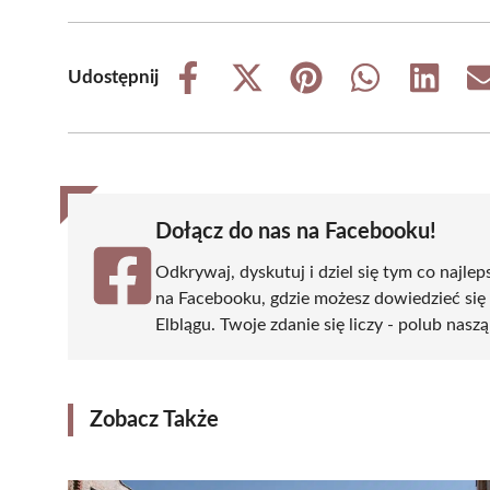
Udostępnij
Share
Share
Share
Share
Share
on
on
on
on
on
Facebook
X
Pinterest
WhatsApp
LinkedIn
(Twitter)
Dołącz do nas na Facebooku!
Odkrywaj, dyskutuj i dziel się tym co najlep
na Facebooku, gdzie możesz dowiedzieć się
Elblągu. Twoje zdanie się liczy - polub naszą
Zobacz Także