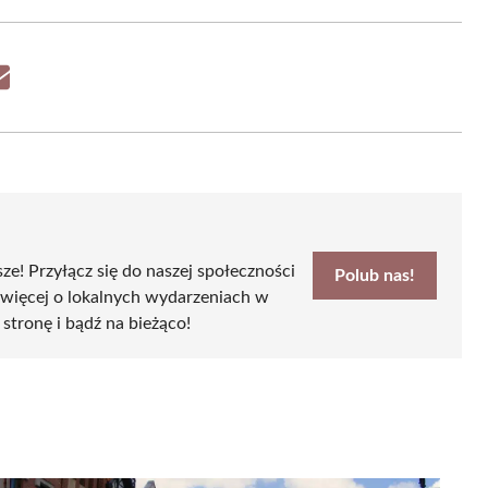
Share
on
Email
sze! Przyłącz się do naszej społeczności
Polub nas!
 więcej o lokalnych wydarzeniach w
 stronę i bądź na bieżąco!