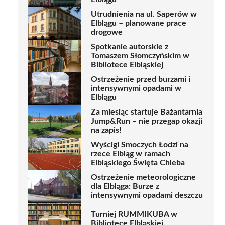
Utrudnienia na ul. Saperów w
Elblągu – planowane prace
drogowe
Spotkanie autorskie z
Tomaszem Słomczyńskim w
Bibliotece Elbląskiej
Ostrzeżenie przed burzami i
intensywnymi opadami w
Elblągu
Za miesiąc startuje Bażantarnia
Jump&Run – nie przegap okazji
na zapis!
Wyścigi Smoczych Łodzi na
rzece Elbląg w ramach
Elbląskiego Święta Chleba
Ostrzeżenie meteorologiczne
dla Elbląga: Burze z
intensywnymi opadami deszczu
Turniej RUMMIKUBA w
Bibliotece Elbląskiej