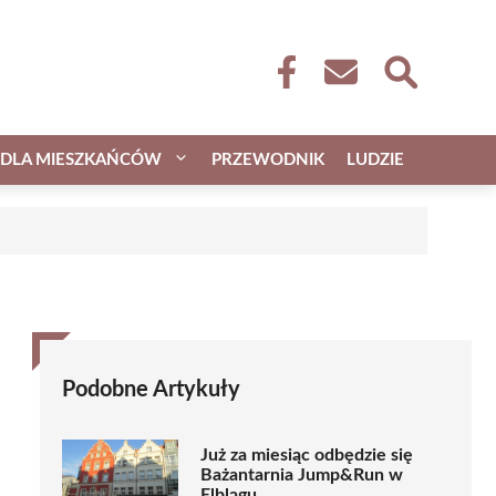
DLA MIESZKAŃCÓW
PRZEWODNIK
LUDZIE
Podobne Artykuły
Już za miesiąc odbędzie się
Bażantarnia Jump&Run w
Elblągu