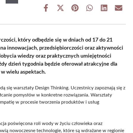
Share
Share
Share
Share
Share
Share
on
on
on
on
on
on
Facebook
X
Pinterest
WhatsApp
LinkedIn
Email
(Twitter)
orczości, który odbędzie się w dniach od 17 do 21
 na innowacjach, przedsiębiorczości oraz aktywności
dobycia wiedzy oraz praktycznych umiejętności
dy dzień tygodnia będzie oferował atrakcyjne dla
 w wielu aspektach.
dą się warsztaty Design Thinking. Uczestnicy zapoznają się z
ałcanie pomysłów w konkretne rozwiązania. Warsztaty
empatię w procesie tworzenia produktów i usług
ncja poświęcona roli wody w życiu człowieka oraz
awią nowoczesne technologie, które są wdrażane w regionie