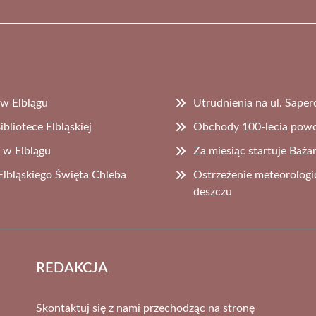
 w Elblągu
Utrudnienia na ul. Sape
liotece Elbląskiej
Obchody 100-lecia powoł
 w Elblągu
Za miesiąc startuje Baża
Elbląskiego Święta Chleba
Ostrzeżenie meteorologi
deszczu
REDAKCJA
Skontaktuj się z nami przechodząc na stronę