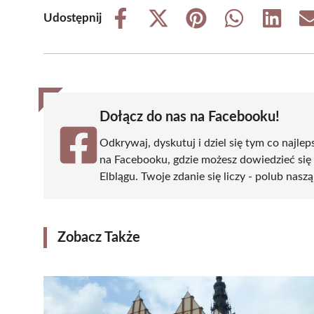
Udostępnij
Share
Share
Share
Share
Share
on
on
on
on
on
Facebook
X
Pinterest
WhatsApp
LinkedIn
(Twitter)
Dołącz do nas na Facebooku!
Odkrywaj, dyskutuj i dziel się tym co najlep
na Facebooku, gdzie możesz dowiedzieć się
Elblągu. Twoje zdanie się liczy - polub naszą
Zobacz Także