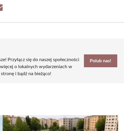
Share
on
Email
sze! Przyłącz się do naszej społeczności
Polub nas!
 więcej o lokalnych wydarzeniach w
 stronę i bądź na bieżąco!