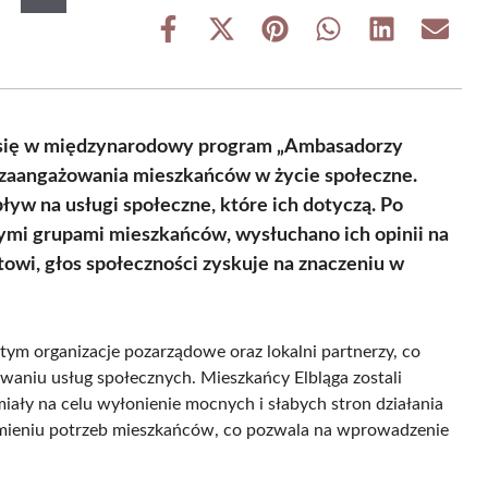
Share
Share
Share
Share
Share
Share
on
on
on
on
on
on
Facebook
X
Pinterest
WhatsApp
LinkedIn
Email
(Twitter)
e się w międzynarodowy program „Ambasadorzy
 zaangażowania mieszkańców w życie społeczne.
ływ na usługi społeczne, które ich dotyczą. Po
nymi grupami mieszkańców, wysłuchano ich opinii na
towi, głos społeczności zyskuje na znaczeniu w
tym organizacje pozarządowe oraz lokalni partnerzy, co
owaniu usług społecznych. Mieszkańcy Elbląga zostali
iały na celu wyłonienie mocnych i słabych stron działania
umieniu potrzeb mieszkańców, co pozwala na wprowadzenie