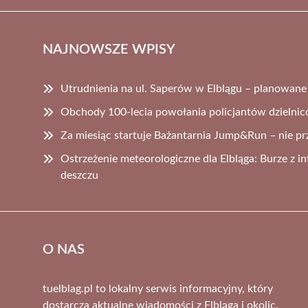
NAJNOWSZE WPISY
Utrudnienia na ul. Saperów w Elblągu – planowan
Obchody 100-lecia powołania policjantów dzielni
Za miesiąc startuje Bażantarnia Jump&Run – nie prz
Ostrzeżenie meteorologiczne dla Elbląga: Burze z
deszczu
O NAS
tuelblag.pl to lokalny serwis informacyjny, który
dostarcza aktualne wiadomości z Elbląga i okolic.