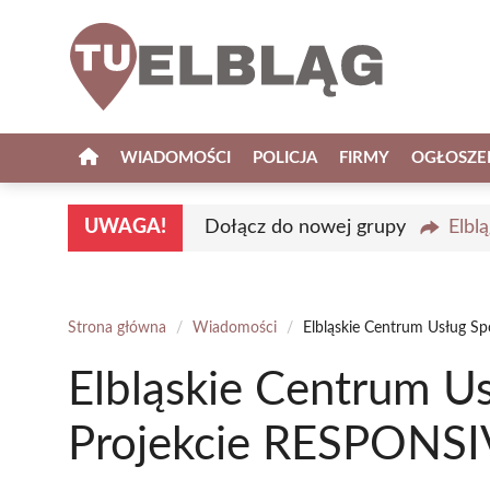
Przejdź
do
treści
WIADOMOŚCI
POLICJA
FIRMY
OGŁOSZE
UWAGA!
Dołącz do nowej grupy
Elbl
Strona główna
/
Wiadomości
/
Elbląskie Centrum Usług S
Elbląskie Centrum U
Projekcie RESPONS