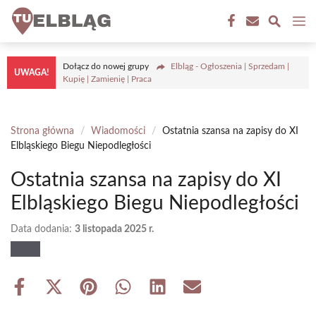
Przejdź
M
do
treści
Dołącz do nowej grupy
Elbląg - Ogłoszenia | Sprzedam |
UWAGA!
Kupię | Zamienię | Praca
Strona główna
/
Wiadomości
/
Ostatnia szansa na zapisy do XI
Elbląskiego Biegu Niepodległości
Ostatnia szansa na zapisy do XI
Elbląskiego Biegu Niepodległości
Data dodania:
3 listopada 2025 r.
Share
Share
Share
Share
Share
Share
on
on
on
on
on
on
Facebook
X
Pinterest
WhatsApp
LinkedIn
Email