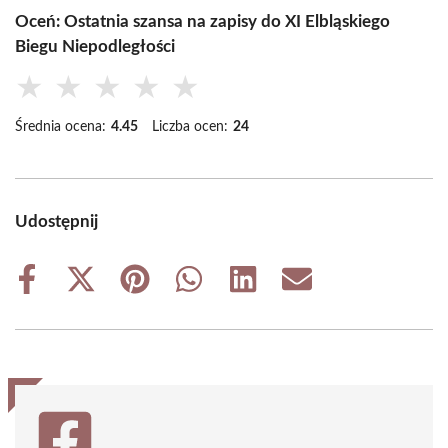
Oceń: Ostatnia szansa na zapisy do XI Elbląskiego
Biegu Niepodległości
★
★
★
★
★
Średnia ocena:
4.45
Liczba ocen:
24
Udostępnij
Share
Share
Share
Share
Share
Share
on
on
on
on
on
on
Facebook
X
Pinterest
WhatsApp
LinkedIn
Email
(Twitter)