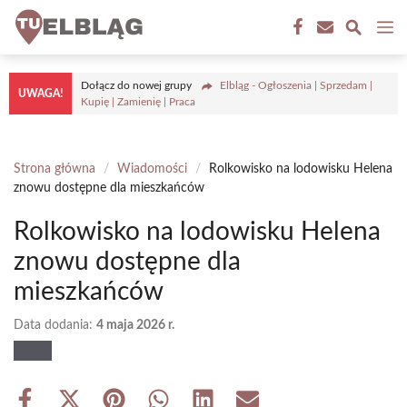
Przejdź
M
do
treści
Dołącz do nowej grupy
Elbląg - Ogłoszenia | Sprzedam |
UWAGA!
Kupię | Zamienię | Praca
Strona główna
/
Wiadomości
/
Rolkowisko na lodowisku Helena
znowu dostępne dla mieszkańców
Rolkowisko na lodowisku Helena
znowu dostępne dla
mieszkańców
Data dodania:
4 maja 2026 r.
Share
Share
Share
Share
Share
Share