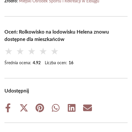
Źródło:
Miejski Ośrodek Sportu i Rekreacji w Elblągu
Oceń: Rolkowisko na lodowisku Helena znowu
dostępne dla mieszkańców
★
★
★
★
★
Średnia ocena:
4.92
Liczba ocen:
16
Udostępnij
Share
Share
Share
Share
Share
Share
on
on
on
on
on
on
Facebook
X
Pinterest
WhatsApp
LinkedIn
Email
(Twitter)