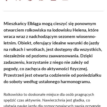
on
on
on
on
on
on
Facebook
X
Pinterest
WhatsApp
LinkedIn
Email
(Twitter)
Mieszkańcy Elbląga mogą cieszyć się ponownym
otwarciem rolkowiska na lodowisku Helena, które
wraca wraz z nadchodzącym sezonem wiosenno-
letnim. Obiekt, oferujący idealne warunki do jazdy
na rolkach i wrotkach, jest dostępny dla wszystkich,
niezależnie od poziomu zaawansowania. Dzięki
zadaszeniu, korzystanie z niego nie zależy od
pogody, co zachęca do aktywności fizycznej.
Przestrzeń jest otwarta codziennie od poniedziałku
do soboty według ustalonego harmonogramu.
Rolkowisko to doskonałe miejsce dla osób pragnących
spędzić czas aktywnie. Nawierzchnia jest gładka, co
ułatwia naukę jazdy dla rozpoczynających swoją przygodę