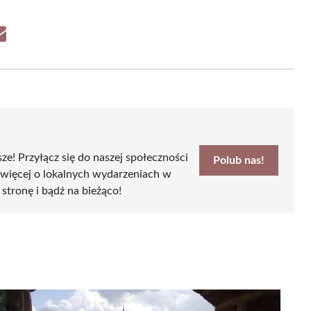
Share
on
Email
sze! Przyłącz się do naszej społeczności
Polub nas!
 więcej o lokalnych wydarzeniach w
 stronę i bądź na bieżąco!