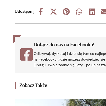
Udostępnij
Share
Share
Share
Share
Share
on
on
on
on
on
Facebook
X
Pinterest
WhatsApp
LinkedIn
(Twitter)
Dołącz do nas na Facebooku!
Odkrywaj, dyskutuj i dziel się tym co najlep
na Facebooku, gdzie możesz dowiedzieć się
Elblągu. Twoje zdanie się liczy - polub naszą
Zobacz Także