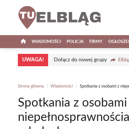
Przejdź
do
treści
WIADOMOŚCI
POLICJA
FIRMY
OGŁOSZE
UWAGA!
Dołącz do nowej grupy
Elbl
Strona główna
/
Wiadomości
/
Spotkania z osobami z niep
Spotkania z osobami
niepełnosprawnościa