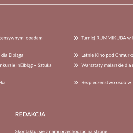
 intensywnymi opadami
Turniej RUMMIKUBA w Bi
dla Elbląga
Letnie Kino pod Chmurką
nkursie InElbląg – Sztuka
Warsztaty malarskie dla 
yka
Bezpieczeństwo osób w k
REDAKCJA
Skontaktuj się z nami przechodząc na stronę