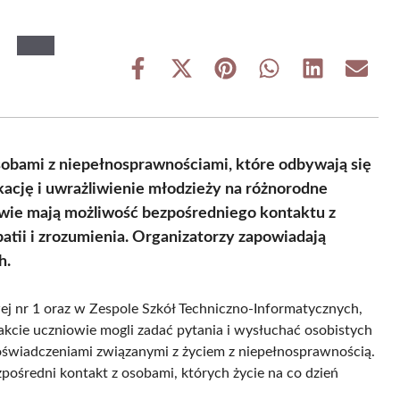
Share
Share
Share
Share
Share
Share
on
on
on
on
on
on
Facebook
X
Pinterest
WhatsApp
LinkedIn
Email
(Twitter)
sobami z niepełnosprawnościami, które odbywają się
kację i uwrażliwienie młodzieży na różnorodne
wie mają możliwość bezpośredniego kontaktu z
tii i zrozumienia. Organizatorzy zapowiadają
h.
j nr 1 oraz w Zespole Szkół Techniczno-Informatycznych,
rakcie uczniowie mogli zadać pytania i wysłuchać osobistych
i doświadczeniami związanymi z życiem z niepełnosprawnością.
pośredni kontakt z osobami, których życie na co dzień