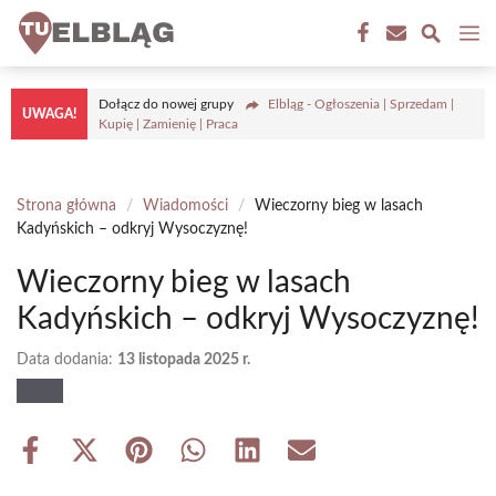
Przejdź
M
do
treści
Dołącz do nowej grupy
Elbląg - Ogłoszenia | Sprzedam |
UWAGA!
Kupię | Zamienię | Praca
Strona główna
/
Wiadomości
/
Wieczorny bieg w lasach
Kadyńskich – odkryj Wysoczyznę!
Wieczorny bieg w lasach
Kadyńskich – odkryj Wysoczyznę!
Data dodania:
13 listopada 2025 r.
Share
Share
Share
Share
Share
Share
on
on
on
on
on
on
Facebook
X
Pinterest
WhatsApp
LinkedIn
Email