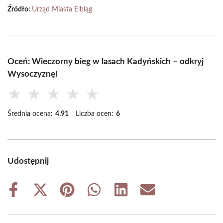
Źródło:
Urząd Miasta Elbląg
Oceń: Wieczorny bieg w lasach Kadyńskich – odkryj
Wysoczyznę!
★
★
★
★
★
Średnia ocena:
4.91
Liczba ocen:
6
Udostępnij
Share
Share
Share
Share
Share
Share
on
on
on
on
on
on
Facebook
X
Pinterest
WhatsApp
LinkedIn
Email
(Twitter)