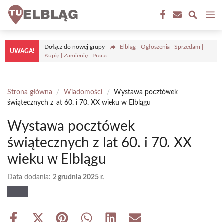
Przejdź
M
do
treści
Dołącz do nowej grupy
Elbląg - Ogłoszenia | Sprzedam |
UWAGA!
Kupię | Zamienię | Praca
Strona główna
/
Wiadomości
/
Wystawa pocztówek
świątecznych z lat 60. i 70. XX wieku w Elblągu
Wystawa pocztówek
świątecznych z lat 60. i 70. XX
wieku w Elblągu
Data dodania:
2 grudnia 2025 r.
Share
Share
Share
Share
Share
Share