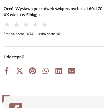
Oceń: Wystawa pocztówek świątecznych z lat 60. i 70.
XX wieku w Elblągu
★
★
★
★
★
Średnia ocena:
4.74
Liczba ocen:
16
Udostępnij
Share
Share
Share
Share
Share
Share
on
on
on
on
on
on
Facebook
X
Pinterest
WhatsApp
LinkedIn
Email
(Twitter)