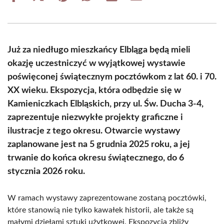
on
on
on
on
on
on
Facebook
X
Pinterest
WhatsApp
LinkedIn
Email
(Twitter)
Już za niedługo mieszkańcy Elbląga będą mieli
okazję uczestniczyć w wyjątkowej wystawie
poświęconej świątecznym pocztówkom z lat 60. i 70.
XX wieku. Ekspozycja, która odbędzie się w
Kamieniczkach Elbląskich, przy ul. Św. Ducha 3-4,
zaprezentuje niezwykłe projekty graficzne i
ilustracje z tego okresu. Otwarcie wystawy
zaplanowane jest na 5 grudnia 2025 roku, a jej
trwanie do końca okresu świątecznego, do 6
stycznia 2026 roku.
W ramach wystawy zaprezentowane zostaną pocztówki,
które stanowią nie tylko kawałek historii, ale także są
małymi dziełami sztuki użytkowej. Ekspozycja zbliży