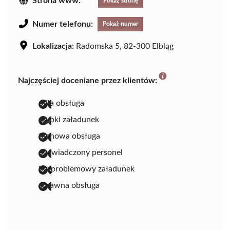
Strona www:
Pokaż stronę
Numer telefonu:
Pokaż numer
Lokalizacja:
Radomska 5, 82-300 Elbląg
Najczęściej doceniane przez klientów:
miła obsługa
szybki załadunek
fachowa obsługa
doświadczony personel
bezproblemowy załadunek
sprawna obsługa