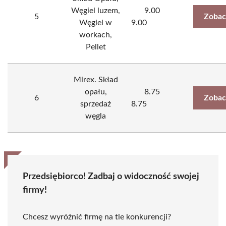
Węgiel luzem,
9.00
5
Zobac
Węgiel w
9.00
workach,
Pellet
Mirex. Skład
opału,
8.75
6
Zobac
sprzedaż
8.75
węgla
Przedsiębiorco! Zadbaj o widoczność swojej
firmy!
Chcesz wyróżnić firmę na tle konkurencji?