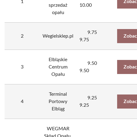
1
Zobac
sprzedaż
10.00
opału
9.75
2
Wegielsklep.pl
Zobac
9.75
Elbląskie
9.50
3
Centrum
Zobac
9.50
Opału
Terminal
9.25
4
Portowy
Zobac
9.25
Elbląg
WEGMAR
Skład Opału,