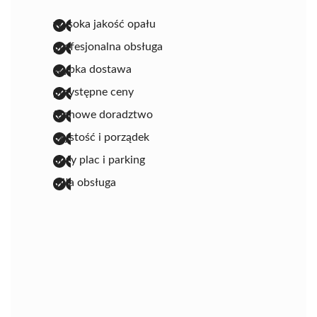
wysoka jakość opału
profesjonalna obsługa
szybka dostawa
przystępne ceny
fachowe doradztwo
czystość i porządek
duży plac i parking
miła obsługa