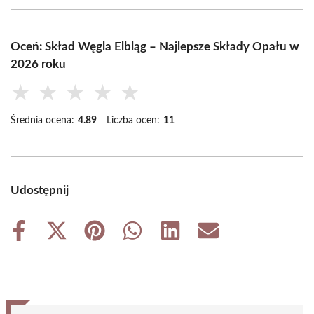
Oceń: Skład Węgla Elbląg – Najlepsze Składy Opału w
2026 roku
★
★
★
★
★
Średnia ocena:
4.89
Liczba ocen:
11
Udostępnij
Share
Share
Share
Share
Share
Share
on
on
on
on
on
on
Facebook
X
Pinterest
WhatsApp
LinkedIn
Email
(Twitter)