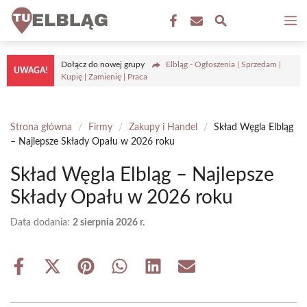
Przejdź
M
do
treści
Dołącz do nowej grupy
Elbląg - Ogłoszenia | Sprzedam |
UWAGA!
Kupię | Zamienię | Praca
Strona główna
/
Firmy
/
Zakupy i Handel
/
Skład Węgla Elbląg
– Najlepsze Składy Opału w 2026 roku
Skład Węgla Elbląg – Najlepsze
Składy Opału w 2026 roku
Data dodania:
2 sierpnia 2026 r.
Share
Share
Share
Share
Share
Share
on
on
on
on
on
on
Facebook
X
Pinterest
WhatsApp
LinkedIn
Email
(Twitter)