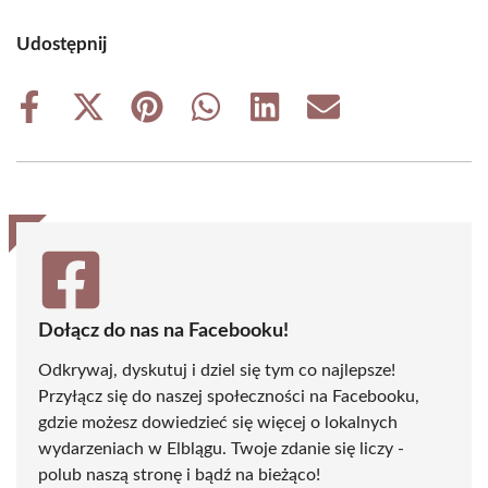
Udostępnij
Share
Share
Share
Share
Share
Share
on
on
on
on
on
on
Facebook
X
Pinterest
WhatsApp
LinkedIn
Email
(Twitter)
Dołącz do nas na Facebooku!
Odkrywaj, dyskutuj i dziel się tym co najlepsze!
Przyłącz się do naszej społeczności na Facebooku,
gdzie możesz dowiedzieć się więcej o lokalnych
wydarzeniach w Elblągu. Twoje zdanie się liczy -
polub naszą stronę i bądź na bieżąco!