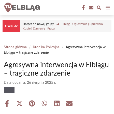
Przejdź
M
do
treści
Dołącz do nowej grupy
Elbląg - Ogłoszenia | Sprzedam |
UWAGA!
Kupię | Zamienię | Praca
Strona główna
/
Kronika Policyjna
/
Agresywna interwencja w
Elblągu – tragiczne zdarzenie
Agresywna interwencja w Elblągu
– tragiczne zdarzenie
Data dodania:
26 sierpnia 2025 r.
Share
Share
Share
Share
Share
Share
on
on
on
on
on
on
Facebook
X
Pinterest
WhatsApp
LinkedIn
Email