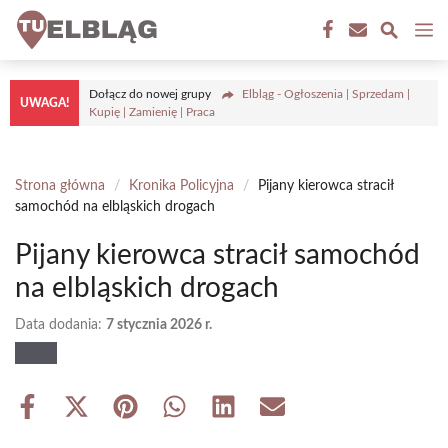
Przejdź
M
do
treści
Dołącz do nowej grupy
Elbląg - Ogłoszenia | Sprzedam |
UWAGA!
Kupię | Zamienię | Praca
Strona główna
/
Kronika Policyjna
/
Pijany kierowca stracił
samochód na elbląskich drogach
Pijany kierowca stracił samochód
na elbląskich drogach
Data dodania:
7 stycznia 2026 r.
Share
Share
Share
Share
Share
Share
on
on
on
on
on
on
Facebook
X
Pinterest
WhatsApp
LinkedIn
Email