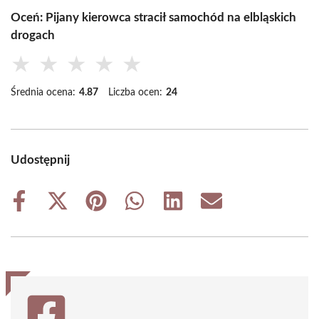
Oceń: Pijany kierowca stracił samochód na elbląskich
drogach
★
★
★
★
★
Średnia ocena:
4.87
Liczba ocen:
24
Udostępnij
Share
Share
Share
Share
Share
Share
on
on
on
on
on
on
Facebook
X
Pinterest
WhatsApp
LinkedIn
Email
(Twitter)