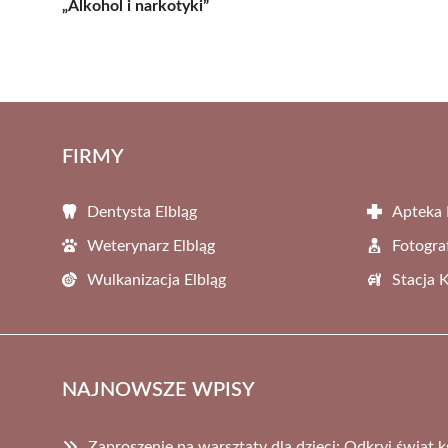
„Alkohol i narkotyki”
FIRMY
Dentysta Elbląg
Apteka 
Weterynarz Elbląg
Fotogra
Wulkanizacja Elbląg
Stacja 
NAJNOWSZE WPISY
Zaproszenie na warsztaty dla dzieci: Odkryj świat