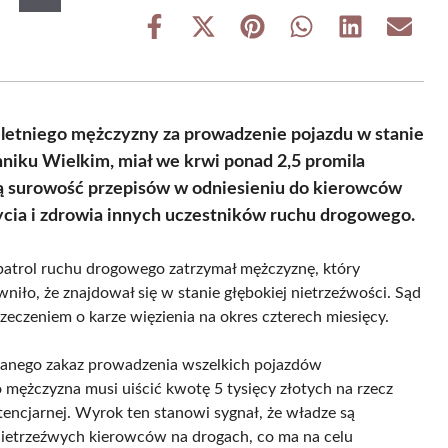
Share
Share
Share
Share
Share
Share
on
on
on
on
on
on
Facebook
X
Pinterest
WhatsApp
LinkedIn
Email
(Twitter)
letniego mężczyzny za prowadzenie pojazdu w stanie
niku Wielkim, miał we krwi ponad 2,5 promila
ącą surowość przepisów w odniesieniu do kierowców
życia i zdrowia innych uczestników ruchu drogowego.
patrol ruchu drogowego zatrzymał mężczyznę, który
ło, że znajdował się w stanie głębokiej nietrzeźwości. Sąd
zeczeniem o karze więzienia na okres czterech miesięcy.
azanego zakaz prowadzenia wszelkich pojazdów
 mężczyzna musi uiścić kwotę 5 tysięcy złotych na rzecz
cjarnej. Wyrok ten stanowi sygnał, że władze są
ietrzeźwych kierowców na drogach, co ma na celu