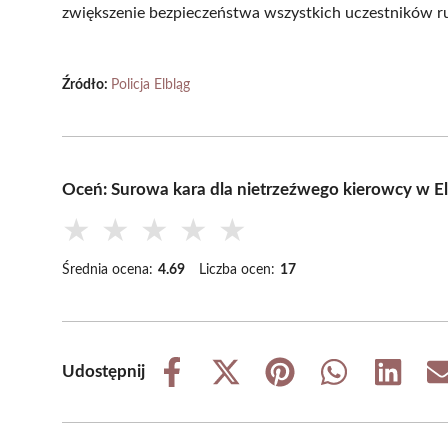
zwiększenie bezpieczeństwa wszystkich uczestników r
Źródło:
Policja Elbląg
Oceń: Surowa kara dla nietrzeźwego kierowcy w E
★
★
★
★
★
Średnia ocena:
4.69
Liczba ocen:
17
Udostępnij
Share
Share
Share
Share
Share
on
on
on
on
on
Facebook
X
Pinterest
WhatsApp
LinkedIn
(Twitter)