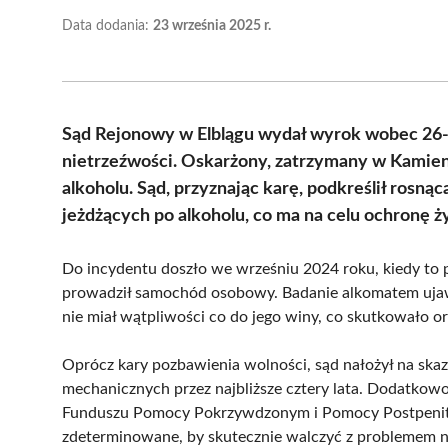
Data dodania:
23 września 2025 r.
Sąd Rejonowy w Elblągu wydał wyrok wobec 26-
nietrzeźwości. Oskarżony, zatrzymany w Kamien
alkoholu. Sąd, przyznając karę, podkreślił rosn
jeżdżących po alkoholu, co ma na celu ochronę 
Do incydentu doszło we wrześniu 2024 roku, kiedy to 
prowadził samochód osobowy. Badanie alkomatem ujawni
nie miał wątpliwości co do jego winy, co skutkowało or
Oprócz kary pozbawienia wolności, sąd nałożył na sk
mechanicznych przez najbliższe cztery lata. Dodatkowo
Funduszu Pomocy Pokrzywdzonym i Pomocy Postpeniten
zdeterminowane, by skutecznie walczyć z problemem n