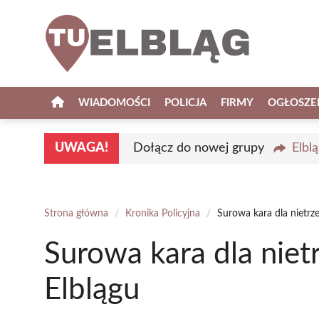
Przejdź
do
treści
WIADOMOŚCI
POLICJA
FIRMY
OGŁOSZE
UWAGA!
Dołącz do nowej grupy
Elbl
Strona główna
/
Kronika Policyjna
/
Surowa kara dla nietrz
Surowa kara dla nie
Elblągu