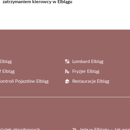
zatrzymaniem kierowcy w Elblągu
Elbląg
Lombard Elbląg
f Elbląg
Fryzjer Elbląg
Kontroli Pojazdów Elbląg
Restauracje Elbląg
 książek obrazkowych
Jeże w Elblągu – Jak ws