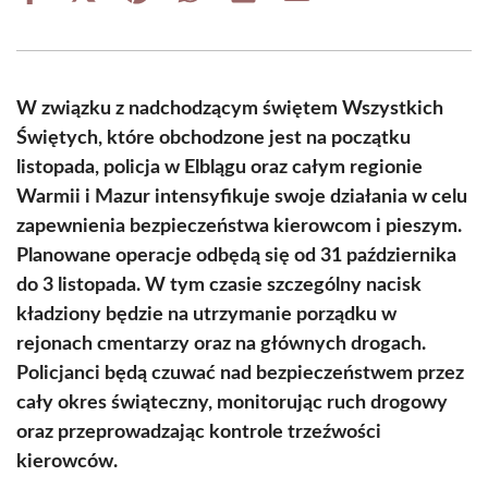
on
on
on
on
on
on
Facebook
X
Pinterest
WhatsApp
LinkedIn
Email
(Twitter)
W związku z nadchodzącym świętem Wszystkich
Świętych, które obchodzone jest na początku
listopada, policja w Elblągu oraz całym regionie
Warmii i Mazur intensyfikuje swoje działania w celu
zapewnienia bezpieczeństwa kierowcom i pieszym.
Planowane operacje odbędą się od 31 października
do 3 listopada. W tym czasie szczególny nacisk
kładziony będzie na utrzymanie porządku w
rejonach cmentarzy oraz na głównych drogach.
Policjanci będą czuwać nad bezpieczeństwem przez
cały okres świąteczny, monitorując ruch drogowy
oraz przeprowadzając kontrole trzeźwości
kierowców.