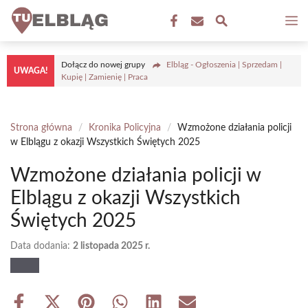
Przejdź
M
do
treści
Dołącz do nowej grupy
Elbląg - Ogłoszenia | Sprzedam |
UWAGA!
Kupię | Zamienię | Praca
Strona główna
/
Kronika Policyjna
/
Wzmożone działania policji
w Elblągu z okazji Wszystkich Świętych 2025
Wzmożone działania policji w
Elblągu z okazji Wszystkich
Świętych 2025
Data dodania:
2 listopada 2025 r.
Share
Share
Share
Share
Share
Share