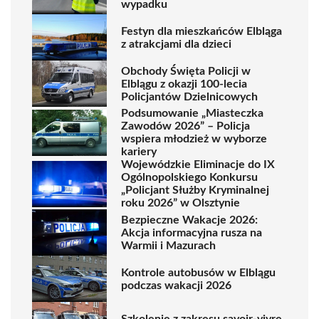
wypadku
Festyn dla mieszkańców Elbląga
z atrakcjami dla dzieci
Obchody Święta Policji w
Elblągu z okazji 100-lecia
Policjantów Dzielnicowych
Podsumowanie „Miasteczka
Zawodów 2026” – Policja
wspiera młodzież w wyborze
kariery
Wojewódzkie Eliminacje do IX
Ogólnopolskiego Konkursu
„Policjant Służby Kryminalnej
roku 2026” w Olsztynie
Bezpieczne Wakacje 2026:
Akcja informacyjna rusza na
Warmii i Mazurach
Kontrole autobusów w Elblągu
podczas wakacji 2026
Szkolenie z zakresu savoir-vivre