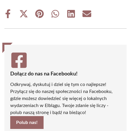
Share
Share
Share
Share
Share
Share
on
on
on
on
on
on
Facebook
X
Pinterest
WhatsApp
LinkedIn
Email
(Twitter)
Dołącz do nas na Facebooku!
Odkrywaj, dyskutuj i dziel się tym co najlepsze!
Przyłącz się do naszej społeczności na Facebooku,
gdzie możesz dowiedzieć się więcej o lokalnych
wydarzeniach w Elblągu. Twoje zdanie się liczy -
polub naszą stronę i bądź na bieżąco!
Polub nas!