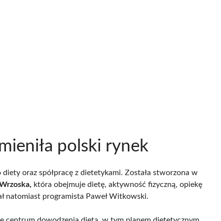
zmieniła polski rynek
do diety oraz spółpracę z dietetykami. Została stworzona w
 Wrzoska,
która obejmuje dietę, aktywność fizyczną, opiekę
ał natomiast programista Paweł Witkowski.
e centrum dowodzenia dietą, w tym planem dietetycznym