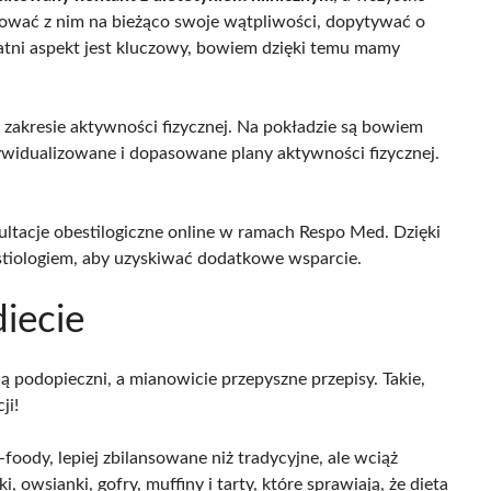
tować z nim na bieżąco swoje wątpliwości, dopytywać o
tatni aspekt jest kluczowy, bowiem dzięki temu mamy
w zakresie aktywności fizycznej. Na pokładzie są bowiem
ndywidualizowane i dopasowane plany aktywności fizycznej.
ltacje obestilogiczne online w ramach Respo Med. Dzięki
stiologiem, aby uzyskiwać dodatkowe wsparcie.
diecie
ą podopieczni, a mianowicie przepyszne przepisy. Takie,
ji!
oody, lepiej zbilansowane niż tradycyjne, ale wciąż
 owsianki, gofry, muffiny i tarty, które sprawiają, że dieta