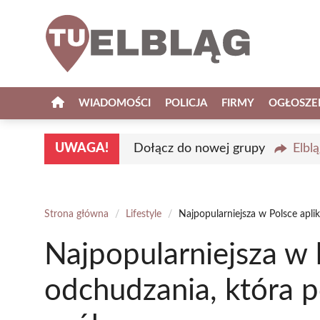
Przejdź
do
treści
WIADOMOŚCI
POLICJA
FIRMY
OGŁOSZE
UWAGA!
Dołącz do nowej grupy
Elbl
Strona główna
/
Lifestyle
/
Najpopularniejsza w Polsce apl
Najpopularniejsza w 
odchudzania, która 