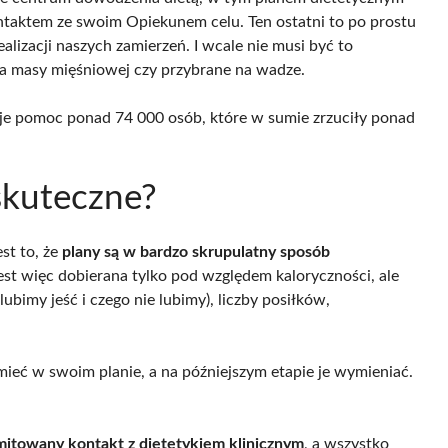
ontaktem ze swoim Opiekunem celu. Ten ostatni to po prostu
alizacji naszych zamierzeń. I wcale nie musi być to
wa masy mięśniowej czy przybrane na wadze.
uje pomoc ponad 74 000 osób, które w sumie zrzuciły ponad
skuteczne?
st to, że
plany są w bardzo skrupulatny sposób
 jest więc dobierana tylko pod względem kaloryczności, ale
ubimy jeść i czego nie lubimy), liczby posiłków,
ć w swoim planie, a na późniejszym etapie je wymieniać.
imitowany kontakt z dietetykiem klinicznym
, a wszystko