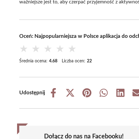
ważniejsze jest to, aby czerpać przyjemność z aktywnoś
Oceń: Najpopularniejsza w Polsce aplikacja do o
★
★
★
★
★
Średnia ocena:
4.68
Liczba ocen:
22
Udostępnij
Share
Share
Share
Share
Share
on
on
on
on
on
Facebook
X
Pinterest
WhatsApp
LinkedIn
(Twitter)
Dołącz do nas na Facebooku!