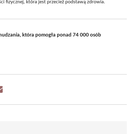
ci fizycznej, która jest przecież podstawą zdrowia.
dchudzania, która pomogła ponad 74 000 osób
Share
on
Email