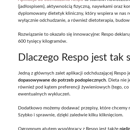
(jadłospisem), aktywnością fizyczną, naywkami oraz k
dyplomowany dietetyk kliniczny, który wspiera w nas re
wyłącznie odchudzanie, a również dietoterapia, budo
Rozwiązanie to okazało się innowacyjne: Respo deklar
600 tysięcy kilogramów.
Dlaczego Respo jest tak 
Jedną z głównych zalet aplikacji odchduzającej Respo je
dopasowywane do potrzeb podopiecznych
. Dieta nie
również pod kątem preferencji żywieniowych (tego, co l
ewentualnych wykluczeń.
Dodatkowo możemy dodawać przepisy, które chcemy mie
Szybko i sprawnie, dzięki zaledwie kilku kliknięciom.
Ogromnym atutem współpracy z Respo jest także
niel