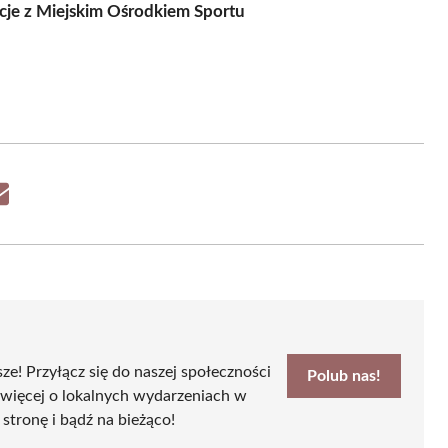
je z Miejskim Ośrodkiem Sportu
Share
on
Email
sze! Przyłącz się do naszej społeczności
Polub nas!
 więcej o lokalnych wydarzeniach w
 stronę i bądź na bieżąco!