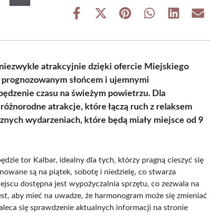
Share
Share
Share
Share
Share
Share
on
on
on
on
on
on
Facebook
X
Pinterest
WhatsApp
LinkedIn
Email
(Twitter)
iezwykle atrakcyjnie dzięki ofercie Miejskiego
z z prognozowanym słońcem i ujemnymi
pędzenie czasu na świeżym powietrzu. Dla
óżnorodne atrakcje, które łączą ruch z relaksem
znych wydarzeniach, które będą miały miejsce od 9
e tor Kalbar, idealny dla tych, którzy pragną cieszyć się
nowane są na piątek, sobotę i niedzielę, co stwarza
jscu dostępna jest wypożyczalnia sprzętu, co zezwala na
est, aby mieć na uwadze, że harmonogram może się zmieniać
leca się sprawdzenie aktualnych informacji na stronie