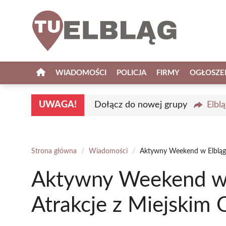
Przejdź
do
treści
WIADOMOŚCI
POLICJA
FIRMY
OGŁOSZE
UWAGA!
Dołącz do nowej grupy
Elbl
Strona główna
/
Wiadomości
/
Aktywny Weekend w Elblągu
Aktywny Weekend w 
Atrakcje z Miejskim