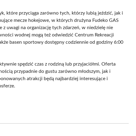
k, które przyciąga zarówno tych, którzy lubią jeździć, jak i
nujące mecze hokejowe, w których drużyna Fudeko GAS
 z uwagi na organizację tych zdarzeń, w niedzielę nie
ywności wodnej mogą też odwiedzić Centrum Rekreacji
także basen sportowy dostępny codziennie od godziny 6:00
tywnie spędzić czas z rodziną lub przyjaciółmi. Oferta
nością przypadnie do gustu zarówno młodszym, jak i
nowanych atrakcji będą najbardziej interesujące i
sferze.