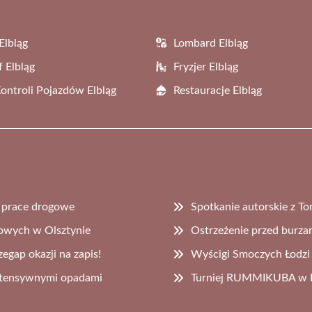
Elbląg
Lombard Elbląg
f Elbląg
Fryzjer Elbląg
Kontroli Pojazdów Elbląg
Restauracje Elbląg
e prace drogowe
Spotkanie autorskie z T
cowych w Olsztynie
Ostrzeżenie przed burza
egap okazji na zapis!
Wyścigi Smoczych Łodzi 
 intensywnymi opadami
Turniej RUMMIKUBA w Bi