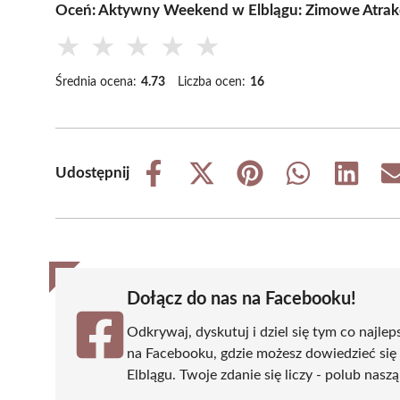
Oceń: Aktywny Weekend w Elblągu: Zimowe Atrakc
★
★
★
★
★
Średnia ocena:
4.73
Liczba ocen:
16
Udostępnij
Share
Share
Share
Share
Share
on
on
on
on
on
Facebook
X
Pinterest
WhatsApp
LinkedIn
(Twitter)
Dołącz do nas na Facebooku!
Odkrywaj, dyskutuj i dziel się tym co najlep
na Facebooku, gdzie możesz dowiedzieć się
Elblągu. Twoje zdanie się liczy - polub naszą