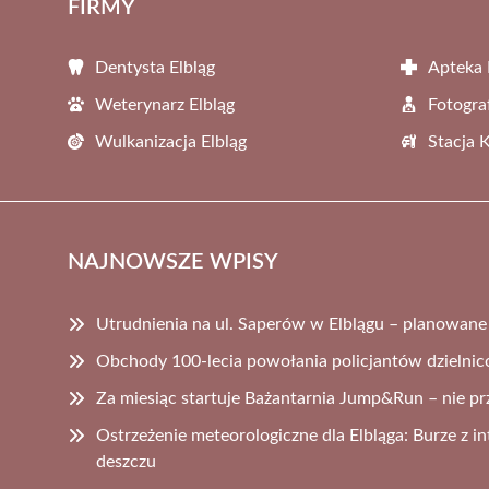
FIRMY
Dentysta Elbląg
Apteka 
Weterynarz Elbląg
Fotogra
Wulkanizacja Elbląg
Stacja 
NAJNOWSZE WPISY
Utrudnienia na ul. Saperów w Elblągu – planowan
Obchody 100-lecia powołania policjantów dzielni
Za miesiąc startuje Bażantarnia Jump&Run – nie prz
Ostrzeżenie meteorologiczne dla Elbląga: Burze z
deszczu