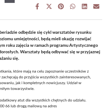
Share
Share
Share
Share
Share
Share
on
on
on
on
on
on
Facebook
X
Pinterest
WhatsApp
LinkedIn
Email
(Twitter)
yberiadzie odbędzie się cykl warsztatów rysunku
oziomu umiejętności, będą mieli okazję rozwijać
wym roku zajęcia w ramach programu Artystycznego
 dorosłych. Warsztaty będą odbywać się w przyjaznej
żaniu się.
tkania, które mają na celu zapoznanie uczestników z
 zachęcają do przyjścia wszystkich zainteresowanych,
sowaniu, jak i kompletnych nowicjuszy. Udział w
 miłym towarzystwie.
 dodatkowy atut dla wszystkich chętnych do udziału.
00 66 lub drogą mailową na adres