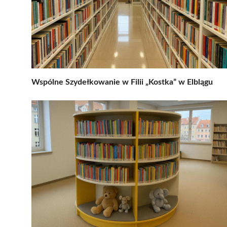
Wspólne Szydełkowanie w Filii „Kostka” w Elblągu