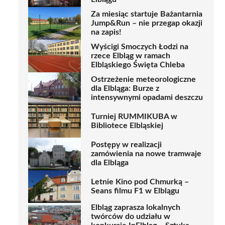
Za miesiąc startuje Bażantarnia
Jump&Run – nie przegap okazji
na zapis!
Wyścigi Smoczych Łodzi na
rzece Elbląg w ramach
Elbląskiego Święta Chleba
Ostrzeżenie meteorologiczne
dla Elbląga: Burze z
intensywnymi opadami deszczu
Turniej RUMMIKUBA w
Bibliotece Elbląskiej
Postępy w realizacji
zamówienia na nowe tramwaje
dla Elbląga
Letnie Kino pod Chmurką –
Seans filmu F1 w Elblągu
Elbląg zaprasza lokalnych
twórców do udziału w