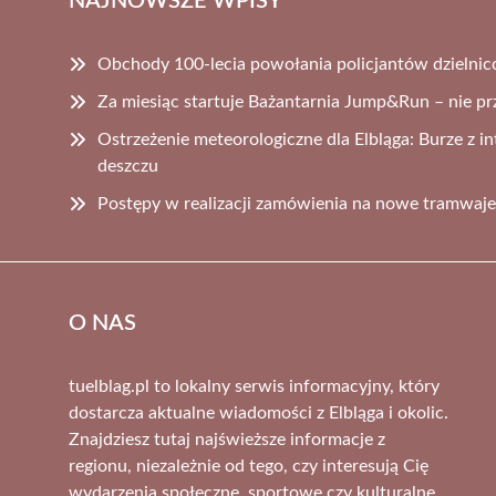
NAJNOWSZE WPISY
Obchody 100-lecia powołania policjantów dzielni
Za miesiąc startuje Bażantarnia Jump&Run – nie prz
Ostrzeżenie meteorologiczne dla Elbląga: Burze z
deszczu
Postępy w realizacji zamówienia na nowe tramwaje 
O NAS
tuelblag.pl to lokalny serwis informacyjny, który
dostarcza aktualne wiadomości z Elbląga i okolic.
Znajdziesz tutaj najświeższe informacje z
regionu, niezależnie od tego, czy interesują Cię
wydarzenia społeczne, sportowe czy kulturalne.