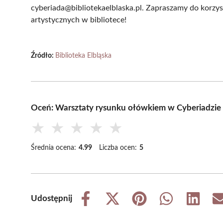
cyberiada@bibliotekaelblaska.pl. Zapraszamy do korzysta
artystycznych w bibliotece!
Źródło:
Biblioteka Elbląska
Oceń: Warsztaty rysunku ołówkiem w Cyberiadzie 
★
★
★
★
★
Średnia ocena:
4.99
Liczba ocen:
5
Udostępnij
Share
Share
Share
Share
Share
on
on
on
on
on
Facebook
X
Pinterest
WhatsApp
LinkedIn