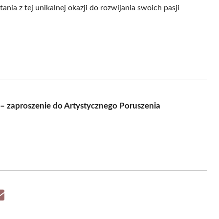
nia z tej unikalnej okazji do rozwijania swoich pasji
– zaproszenie do Artystycznego Poruszenia
Share
on
Email