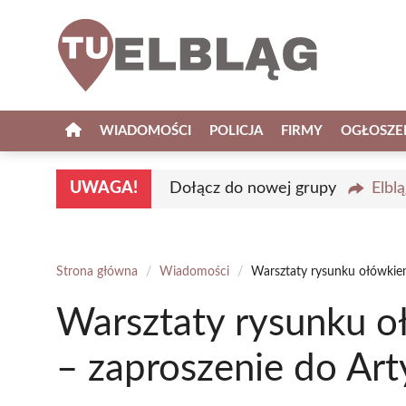
Przejdź
do
treści
WIADOMOŚCI
POLICJA
FIRMY
OGŁOSZE
UWAGA!
Dołącz do nowej grupy
Elbl
Strona główna
/
Wiadomości
/
Warsztaty rysunku ołówkiem
Warsztaty rysunku o
– zaproszenie do Ar