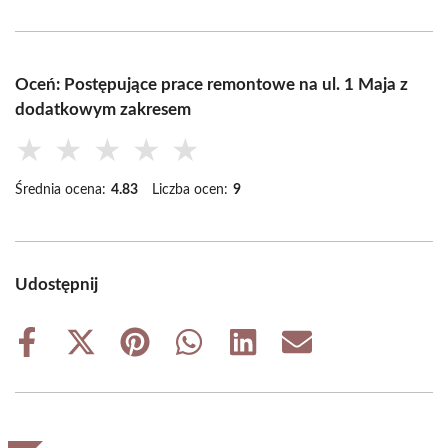
Oceń: Postępujące prace remontowe na ul. 1 Maja z
dodatkowym zakresem
★
★
★
★
★
Średnia ocena:
4.83
Liczba ocen:
9
Udostępnij
Share
Share
Share
Share
Share
Share
on
on
on
on
on
on
Facebook
X
Pinterest
WhatsApp
LinkedIn
Email
(Twitter)