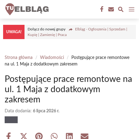
Przejdź
M
do
treści
Dołącz do nowej grupy
Elbląg - Ogłoszenia | Sprzedam |
UWAGA!
Kupię | Zamienię | Praca
Strona główna
/
Wiadomości
/
Postępujące prace remontowe
na ul. 1 Maja z dodatkowym zakresem
Postępujące prace remontowe na
ul. 1 Maja z dodatkowym
zakresem
Data dodania:
6 lipca 2026 r.
Share
Share
Share
Share
Share
Share