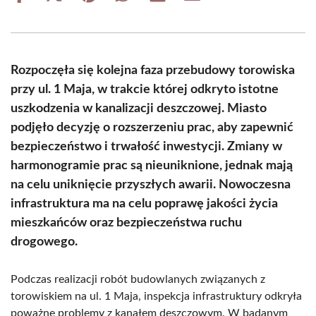
on
on
on
on
on
on
Facebook
X
Pinterest
WhatsApp
LinkedIn
Email
(Twitter)
Rozpoczęła się kolejna faza przebudowy torowiska
przy ul. 1 Maja, w trakcie której odkryto istotne
uszkodzenia w kanalizacji deszczowej. Miasto
podjęło decyzję o rozszerzeniu prac, aby zapewnić
bezpieczeństwo i trwałość inwestycji. Zmiany w
harmonogramie prac są nieuniknione, jednak mają
na celu uniknięcie przyszłych awarii. Nowoczesna
infrastruktura ma na celu poprawę jakości życia
mieszkańców oraz bezpieczeństwa ruchu
drogowego.
Podczas realizacji robót budowlanych związanych z
torowiskiem na ul. 1 Maja, inspekcja infrastruktury odkryła
poważne problemy z kanałem deszczowym. W badanym