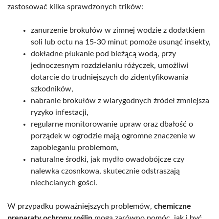
zastosować kilka sprawdzonych trików:
zanurzenie brokułów w zimnej wodzie z dodatkiem
soli lub octu na 15-30 minut pomoże usunąć insekty,
dokładne płukanie pod bieżącą wodą, przy
jednoczesnym rozdzielaniu różyczek, umożliwi
dotarcie do trudniejszych do zidentyfikowania
szkodników,
nabranie brokułów z wiarygodnych źródeł zmniejsza
ryzyko infestacji,
regularne monitorowanie upraw oraz dbałość o
porządek w ogrodzie mają ogromne znaczenie w
zapobieganiu problemom,
naturalne środki, jak mydło owadobójcze czy
nalewka czosnkowa, skutecznie odstraszają
niechcianych gości.
W przypadku poważniejszych problemów,
chemiczne
preparaty ochrony roślin
mogą zarówno pomóc, jak i być