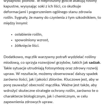
wydajność plonów. Te nieproszony goście atakują rośliny
kapustne, wysysając soki z ich liści, co skutkuje
deformacjami i pogorszeniem ogólnego stanu zdrowia
roślin. Sygnały, że mamy do czynienia z tym szkodnikiem, to
między innymi:
osłabienie roślin,
spowolniony wzrost,
żółknięcie liści.
Dodatkowo, mączlik warzywny potrafi wydzielać rośliny
miodową, co sprzyja rozwojowi grzybów, takich jak
sadzak
.
Takie sytuacje utrudniają fotosyntezę oraz zdrowy rozwój
upraw. W rezultacie, możemy obserwować dalszy spadek
zarówno ilości, jak i jakości zbiorów. Kluczowe jest, aby w
porę zauważyć obecność mączlika. Ważne jest także, aby
wdrożyć skuteczne strategie ochrony roślin, zarówno te o
charakterze biologicznym, jak i chemicznym, w celu
zapewnienia zdrowych upraw.