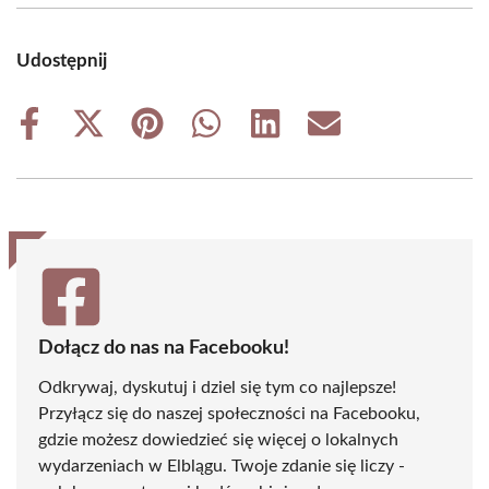
Udostępnij
Share
Share
Share
Share
Share
Share
on
on
on
on
on
on
Facebook
X
Pinterest
WhatsApp
LinkedIn
Email
(Twitter)
Dołącz do nas na Facebooku!
Odkrywaj, dyskutuj i dziel się tym co najlepsze!
Przyłącz się do naszej społeczności na Facebooku,
gdzie możesz dowiedzieć się więcej o lokalnych
wydarzeniach w Elblągu. Twoje zdanie się liczy -