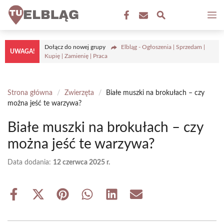
Przejdź
M
do
treści
Dołącz do nowej grupy
Elbląg - Ogłoszenia | Sprzedam |
UWAGA!
Kupię | Zamienię | Praca
Strona główna
/
Zwierzęta
/
Białe muszki na brokułach – czy
można jeść te warzywa?
Białe muszki na brokułach – czy
można jeść te warzywa?
Data dodania:
12 czerwca 2025 r.
Share
Share
Share
Share
Share
Share
on
on
on
on
on
on
Facebook
X
Pinterest
WhatsApp
LinkedIn
Email
(Twitter)