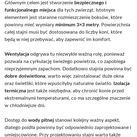
Głównym celem jest stworzenie
bezpiecznego i
funkcjonalnego miejsca
dla tych zwierząt. Istotnym
elementem jest staranne rozmieszczenie boksów, które
powinny mieć wymiary
minimum 3×3 metry
. Powierzchnia
całej stajni musi być dostosowana do liczby koni, które
będą w niej przebywać, aby zapewnić im komfort.
Wentylacja
odgrywa tu niezwykle ważną rolę, ponieważ
pozwala na cyrkulację świeżego powietrza, co zapobiega
nieprzyjemnym zapachom. Dodatkowo stajnia powinna być
dobre doświetlona
; warto więc zainstalować duże okna
oraz świetliki, które wpuściłyby naturalne światło.
Izolacja
termiczna
jest także niezbędna, aby chronić konie przed
ekstremalnymi temperaturami, co ma szczególne znaczenie
w chłodniejsze dni.
Dostęp do
wody pitnej
stanowi kolejny ważny aspekt,
dlatego poidła powinny być odpowiednio zaprojektowane i
umiejscowione. Przy projektowaniu stajni warto także