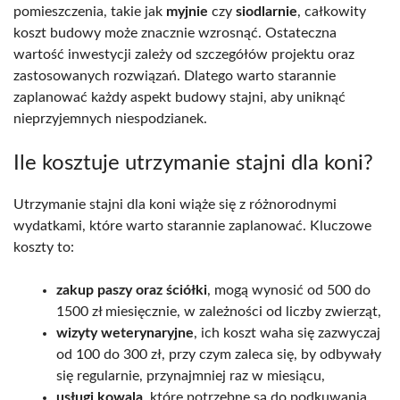
pomieszczenia, takie jak
myjnie
czy
siodlarnie
, całkowity
koszt budowy może znacznie wzrosnąć. Ostateczna
wartość inwestycji zależy od szczegółów projektu oraz
zastosowanych rozwiązań. Dlatego warto starannie
zaplanować każdy aspekt budowy stajni, aby uniknąć
nieprzyjemnych niespodzianek.
Ile kosztuje utrzymanie stajni dla koni?
Utrzymanie stajni dla koni wiąże się z różnorodnymi
wydatkami, które warto starannie zaplanować. Kluczowe
koszty to:
zakup paszy oraz ściółki
, mogą wynosić od 500 do
1500 zł miesięcznie, w zależności od liczby zwierząt,
wizyty weterynaryjne
, ich koszt waha się zazwyczaj
od 100 do 300 zł, przy czym zaleca się, by odbywały
się regularnie, przynajmniej raz w miesiącu,
usługi kowala
, które potrzebne są do podkuwania