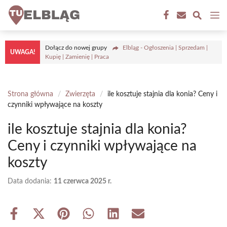
Przejdź
M
do
treści
Dołącz do nowej grupy
Elbląg - Ogłoszenia | Sprzedam |
UWAGA!
Kupię | Zamienię | Praca
Strona główna
/
Zwierzęta
/
ile kosztuje stajnia dla konia? Ceny i
czynniki wpływające na koszty
ile kosztuje stajnia dla konia?
Ceny i czynniki wpływające na
koszty
Data dodania:
11 czerwca 2025 r.
Share
Share
Share
Share
Share
Share
on
on
on
on
on
on