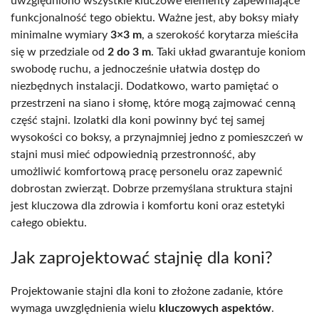
uwzględniono wszystkie kluczowe elementy zapewniające
funkcjonalność tego obiektu. Ważne jest, aby boksy miały
minimalne wymiary
3×3 m
, a szerokość korytarza mieściła
się w przedziale od
2 do 3 m
. Taki układ gwarantuje koniom
swobodę ruchu, a jednocześnie ułatwia dostęp do
niezbędnych instalacji. Dodatkowo, warto pamiętać o
przestrzeni na siano i słomę, które mogą zajmować cenną
część stajni. Izolatki dla koni powinny być tej samej
wysokości co boksy, a przynajmniej jedno z pomieszczeń w
stajni musi mieć odpowiednią przestronność, aby
umożliwić komfortową pracę personelu oraz zapewnić
dobrostan zwierząt. Dobrze przemyślana struktura stajni
jest kluczowa dla zdrowia i komfortu koni oraz estetyki
całego obiektu.
Jak zaprojektować stajnię dla koni?
Projektowanie stajni dla koni to złożone zadanie, które
wymaga uwzględnienia wielu
kluczowych aspektów
.