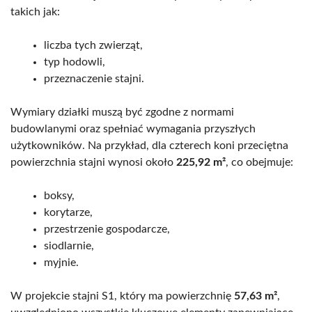
takich jak:
liczba tych zwierząt,
typ hodowli,
przeznaczenie stajni.
Wymiary działki muszą być zgodne z normami
budowlanymi oraz spełniać wymagania przyszłych
użytkowników. Na przykład, dla czterech koni przeciętna
powierzchnia stajni wynosi około
225,92 m²
, co obejmuje:
boksy,
korytarze,
przestrzenie gospodarcze,
siodlarnie,
myjnie.
W projekcie stajni S1, który ma powierzchnię
57,63 m²
,