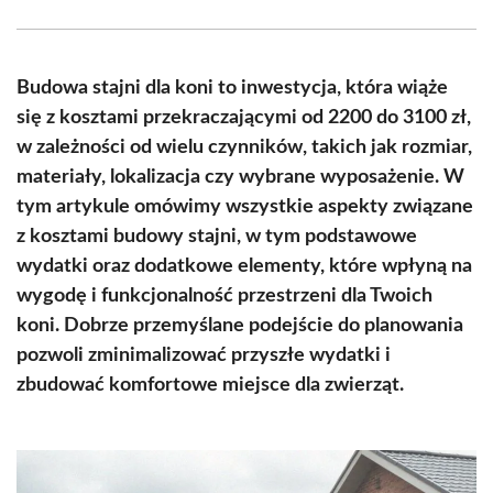
Facebook
X
Pinterest
WhatsApp
LinkedIn
Email
(Twitter)
Budowa stajni dla koni to inwestycja, która wiąże
się z kosztami przekraczającymi od 2200 do 3100 zł,
w zależności od wielu czynników, takich jak rozmiar,
materiały, lokalizacja czy wybrane wyposażenie. W
tym artykule omówimy wszystkie aspekty związane
z kosztami budowy stajni, w tym podstawowe
wydatki oraz dodatkowe elementy, które wpłyną na
wygodę i funkcjonalność przestrzeni dla Twoich
koni. Dobrze przemyślane podejście do planowania
pozwoli zminimalizować przyszłe wydatki i
zbudować komfortowe miejsce dla zwierząt.