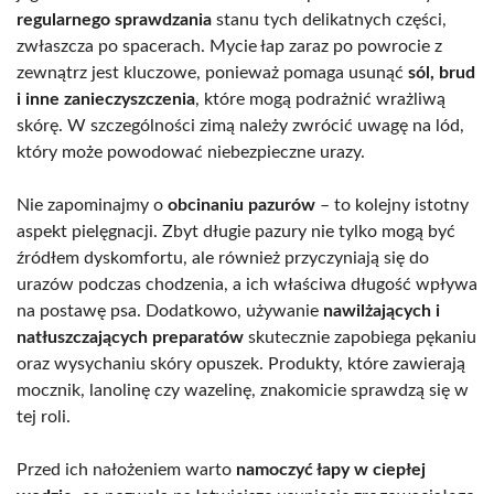
regularnego sprawdzania
stanu tych delikatnych części,
zwłaszcza po spacerach. Mycie łap zaraz po powrocie z
zewnątrz jest kluczowe, ponieważ pomaga usunąć
sól, brud
i inne zanieczyszczenia
, które mogą podrażnić wrażliwą
skórę. W szczególności zimą należy zwrócić uwagę na lód,
który może powodować niebezpieczne urazy.
Nie zapominajmy o
obcinaniu pazurów
– to kolejny istotny
aspekt pielęgnacji. Zbyt długie pazury nie tylko mogą być
źródłem dyskomfortu, ale również przyczyniają się do
urazów podczas chodzenia, a ich właściwa długość wpływa
na postawę psa. Dodatkowo, używanie
nawilżających i
natłuszczających preparatów
skutecznie zapobiega pękaniu
oraz wysychaniu skóry opuszek. Produkty, które zawierają
mocznik, lanolinę czy wazelinę, znakomicie sprawdzą się w
tej roli.
Przed ich nałożeniem warto
namoczyć łapy w ciepłej