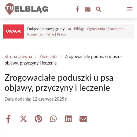
Przejdź
M
do
treści
Dołącz do nowej grupy
Elbląg - Ogłoszenia | Sprzedam |
UWAGA!
Kupię | Zamienię | Praca
Strona główna
/
Zwierzęta
/
Zrogowaciałe poduszki u psa –
objawy, przyczyny i leczenie
Zrogowaciałe poduszki u psa –
objawy, przyczyny i leczenie
Data dodania:
12 czerwca 2025 r.
Share
Share
Share
Share
Share
Share
on
on
on
on
on
on
Facebook
X
Pinterest
WhatsApp
LinkedIn
Email
(Twitter)