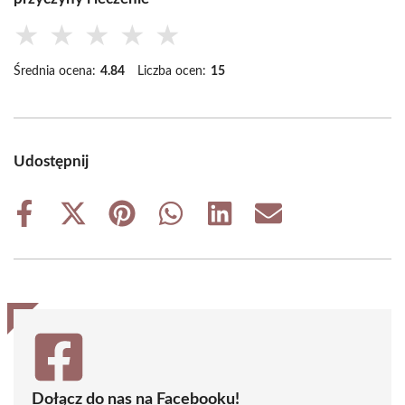
★
★
★
★
★
Średnia ocena:
4.84
Liczba ocen:
15
Udostępnij
Share
Share
Share
Share
Share
Share
on
on
on
on
on
on
Facebook
X
Pinterest
WhatsApp
LinkedIn
Email
(Twitter)
Dołącz do nas na Facebooku!