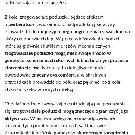
natłuszczające lub kojące żele.
Z kolei zrogowaciałe poduszki, będące efektem
hiperkeratozy
, związane są z nadprodukcją keratyny.
Prowadzi to do
nieprzyjemnego pogrubienia i stwardnienia
skóry na opuszkach łap. W przeciwieństwie do modzeli,
które są głównie skutkiem urazów mechanicznych,
zrogowaciałe poduszki mogą mieć swoje źródło w
genetyce, schorzeniach skórnych lub naturalnym procesie
starzenia się psa
. Niestety, ta dolegliwość może
powodować
znaczny dyskomfort
, a w skrajnych
przypadkach prowadzić do bólu oraz pęknięć, co z kolei
stwarza ryzyko wtórnych infekcji.
Chociaż modzele zazwyczaj nie utrudniają psu poruszania
się,
zrogowaciałe poduszki mogą znacząco ograniczyć jego
aktywność
. Właściwa pielęgnacja oraz odpowiednie
leczenie tych problemów skórnych są kluczowe.
Zrozumienie ich różnic pomoże w
skutecznym zarządzaniu