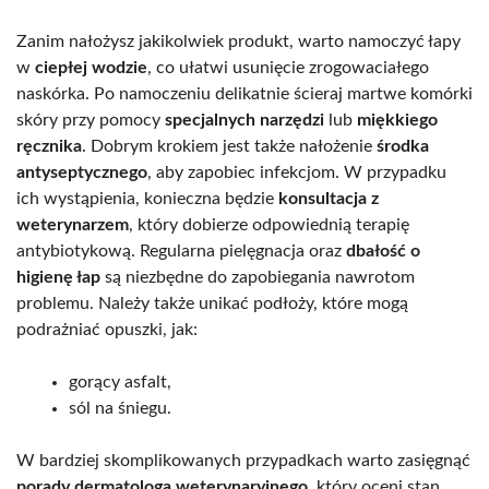
Zanim nałożysz jakikolwiek produkt, warto namoczyć łapy
w
ciepłej wodzie
, co ułatwi usunięcie zrogowaciałego
naskórka. Po namoczeniu delikatnie ścieraj martwe komórki
skóry przy pomocy
specjalnych narzędzi
lub
miękkiego
ręcznika
. Dobrym krokiem jest także nałożenie
środka
antyseptycznego
, aby zapobiec infekcjom. W przypadku
ich wystąpienia, konieczna będzie
konsultacja z
weterynarzem
, który dobierze odpowiednią terapię
antybiotykową. Regularna pielęgnacja oraz
dbałość o
higienę łap
są niezbędne do zapobiegania nawrotom
problemu. Należy także unikać podłoży, które mogą
podrażniać opuszki, jak:
gorący asfalt,
sól na śniegu.
W bardziej skomplikowanych przypadkach warto zasięgnąć
porady dermatologa weterynaryjnego
, który oceni stan