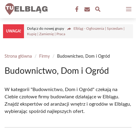
Przejdź
M
do
treści
Dołącz do nowej grupy
Elbląg - Ogłoszenia | Sprzedam |
UWAGA!
Kupię | Zamienię | Praca
Strona główna
/
Firmy
/
Budownictwo, Dom i Ogród
Budownictwo, Dom i Ogród
W kategorii "Budownictwo, Dom i Ogród" czekają na
Ciebie czołowe firmy budowlane działające w Elblągu.
Znajdź ekspertów od aranżacji wnętrz i ogrodów w Elblągu,
wybierając spośród najlepszych ofert.