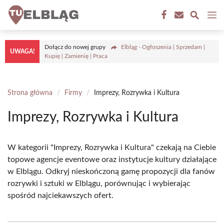
Przejdź
M
do
treści
Dołącz do nowej grupy
Elbląg - Ogłoszenia | Sprzedam |
UWAGA!
Kupię | Zamienię | Praca
Strona główna
/
Firmy
/
Imprezy, Rozrywka i Kultura
Imprezy, Rozrywka i Kultura
W kategorii "Imprezy, Rozrywka i Kultura" czekają na Ciebie
topowe agencje eventowe oraz instytucje kultury działające
w Elblągu. Odkryj nieskończoną gamę propozycji dla fanów
rozrywki i sztuki w Elblągu, porównując i wybierając
spośród najciekawszych ofert.