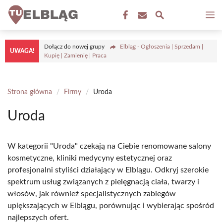
Przejdź
M
do
treści
Dołącz do nowej grupy
Elbląg - Ogłoszenia | Sprzedam |
UWAGA!
Kupię | Zamienię | Praca
Strona główna
/
Firmy
/
Uroda
Uroda
W kategorii "Uroda" czekają na Ciebie renomowane salony
kosmetyczne, kliniki medycyny estetycznej oraz
profesjonalni styliści działający w Elblągu. Odkryj szerokie
spektrum usług związanych z pielęgnacją ciała, twarzy i
włosów, jak również specjalistycznych zabiegów
upiększających w Elblągu, porównując i wybierając spośród
najlepszych ofert.