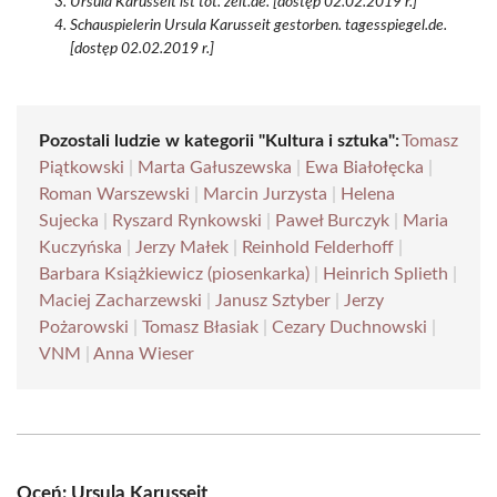
Ursula Karusseit ist tot. zeit.de. [dostęp 02.02.2019 r.]
Schauspielerin Ursula Karusseit gestorben. tagesspiegel.de.
[dostęp 02.02.2019 r.]
Pozostali ludzie w kategorii "Kultura i sztuka":
Tomasz
Piątkowski
|
Marta Gałuszewska
|
Ewa Białołęcka
|
Roman Warszewski
|
Marcin Jurzysta
|
Helena
Sujecka
|
Ryszard Rynkowski
|
Paweł Burczyk
|
Maria
Kuczyńska
|
Jerzy Małek
|
Reinhold Felderhoff
|
Barbara Książkiewicz (piosenkarka)
|
Heinrich Splieth
|
Maciej Zacharzewski
|
Janusz Sztyber
|
Jerzy
Pożarowski
|
Tomasz Błasiak
|
Cezary Duchnowski
|
VNM
|
Anna Wieser
Oceń: Ursula Karusseit