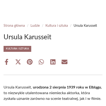
Strona główna
/
Ludzie
/
Kultura i sztuka
/
Ursula Karusseit
Ursula Karusseit
KULTURA I SZTUKA
Share
Share
Share
Share
Share
Share
on
on
on
on
on
on
Facebook
X
Pinterest
WhatsApp
LinkedIn
Email
(Twitter)
Ursula Karusseit,
urodzona 2 sierpnia 1939 roku w Elblągu
,
to niezwykle utalentowana niemiecka aktorka, która
zyskała uznanie zarówno na scenie teatralnej, jak i w filmie.