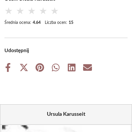
★
★
★
★
★
Średnia ocena:
4.64
Liczba ocen:
15
Udostępnij
Share
Share
Share
Share
Share
Share
on
on
on
on
on
on
Facebook
X
Pinterest
WhatsApp
LinkedIn
Email
(Twitter)
Ursula Karusseit