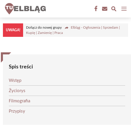
Przejdź
M
do
treści
Dołącz do nowej grupy
Elbląg - Ogłoszenia | Sprzedam |
UWAGA!
Kupię | Zamienię | Praca
Spis treści
Wstęp
Życiorys
Filmografia
Przypisy